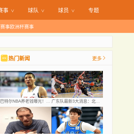
赛事
球队
球员
专题
杯赛事
欧洲杯赛事
热门新闻
更多
巴特尔NBA养老钱曝光！45岁起月月领，62岁后数目吓人真眼红
广东队最新3大消息：北控疯狂报价徐杰，陈海涛发声，萨姆纳涨价