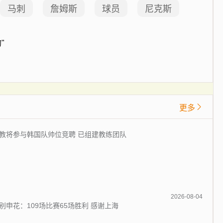
马刺
詹姆斯
球员
尼克斯
"
更多
教将参与韩国队帅位竞聘 已组建教练团队
2026-08-04
别申花：109场比赛65场胜利 感谢上海