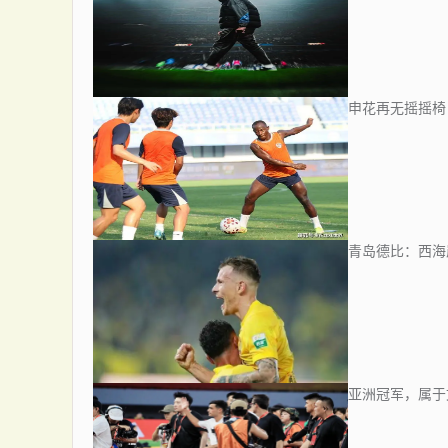
申花再无摇摇椅
青岛德比：西海
亚洲冠军，属于