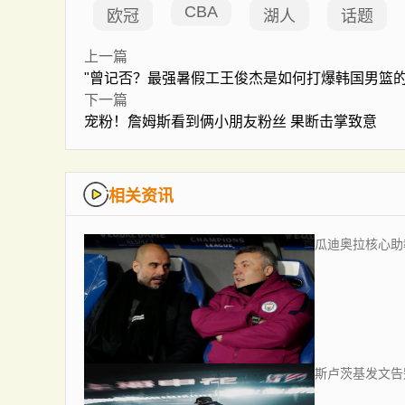
CBA
欧冠
湖人
话题
上一篇
"曾记否？最强暑假工王俊杰是如何打爆韩国男篮的
下一篇
宠粉！詹姆斯看到俩小朋友粉丝 果断击掌致意
相关资讯
瓜迪奥拉核心助
斯卢茨基发文告