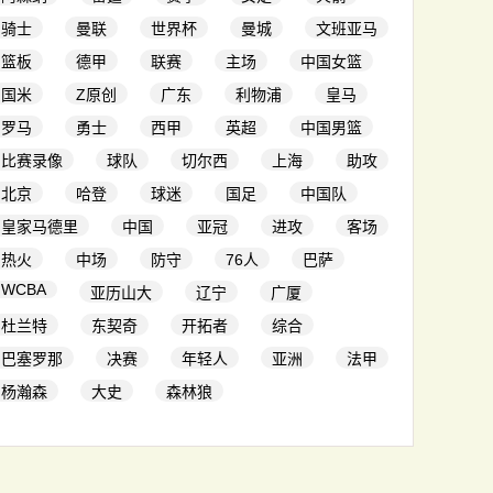
骑士
曼联
世界杯
曼城
文班亚马
篮板
德甲
联赛
主场
中国女篮
国米
Z原创
广东
利物浦
皇马
罗马
勇士
西甲
英超
中国男篮
比赛录像
球队
切尔西
上海
助攻
北京
哈登
球迷
国足
中国队
皇家马德里
中国
亚冠
进攻
客场
热火
中场
防守
76人
巴萨
WCBA
亚历山大
辽宁
广厦
杜兰特
东契奇
开拓者
综合
巴塞罗那
决赛
年轻人
亚洲
法甲
杨瀚森
大史
森林狼