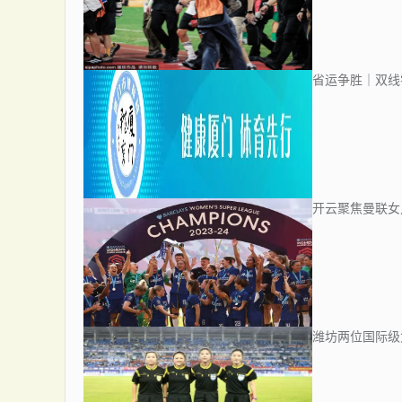
省运争胜｜双线
开云聚焦曼联女
潍坊两位国际级