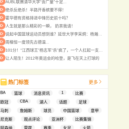
AUBL联赛清华大学“含广量”十足...
绝杀反绝杀！半路开香槟要不得！
霍华德有资格排进中锋历史前十吗？
人生就是那么精彩的一瞬， 奶茶我请！
说起中国篮球运动员想到谁？延世大学李采炯：杨瀚森！...
周楷恒一度领先古德温...
101分！“江西球王”杨志军“杀”疯了，一个人扛起一支队！
让人陌生！2012年奥运会的哈登，是飞在天上打球的
热门标签
更多
NBA
1
篮球
消息资讯
比赛
CBA
欧冠
湖人
话题
足球
马刺
詹姆斯
球员
中国篮球
意甲
尼克斯
观点评论
亚洲杯
比赛集锦
阿森纳
雷霆
赛季
女足
火箭