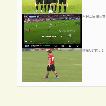
阿根廷国脚帕雷
随着U17国足1