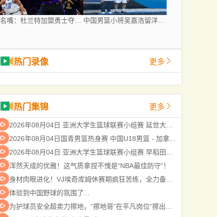
名嘴：杜兰特加盟勇士夺冠没悬念 76人未必能冲出东部
中国男篮小将吴嘉浩留洋西班牙 将出战西甲U22联赛
热门录像
更多
热门集锦
更多
2026年08月04日 亚洲大学生篮球联赛小组赛 延世大学 VS 北京大学 全场录像
2026年08月04日国青男篮热身赛 中国U18男篮 - 加拿大大卫·安篮球学院 全场录像
2026年08月04日 亚洲大学生篮球联赛小组赛 早稻田大学 VS 清华大学 全场录像
浑然天成的优雅！这气质拿捏不愧是“NBA最佳防守”！
身材肉眼进化！VJ埃奇库姆休赛期疯狂苦练，全力备战新赛季...
体验到中国野球的氛围了...
为护球员安全超卖力擦地，“擦地哥”在平凡岗位“擦出逆袭人生！