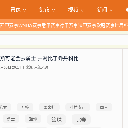
录像
集锦
视频
新闻
西甲赛事
WNBA赛事
意甲赛事
德甲赛事
法甲赛事
欧冠赛事
世界
姆斯可能会去勇士 并对比了乔丹科比
月05日 20:14
来源: 未知来源
尤文
互换
国米拒
弗拉泰西
国米
勇士
篮球
篮球
比赛