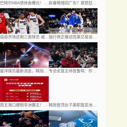
巴特尔NBA退休金曝光！45岁起每月领钱，62岁后数字惊人真羡慕
赵睿租借回广东？曾怒怼北京球迷，首钢公布名单，签约超级后卫
自由市场还剩三类球员 威少乐福领衔失业大军？
独行侠正推动克莱交易谈判 但未找到心仪方案
留洋球员最新消息，韩旭再破纪录成亚洲第一 江苏球员加盟西甲联赛
专访女篮主帅宫鲁鸣：珍惜每一场世界杯比赛 争取最好的成绩
周五海口硬刚非洲霸主！中国女篮5好1坏剑指三连胜，央视免费直播
韩旭登顶女子美职篮亚洲球员得分榜