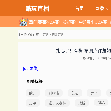
酷玩直播
首页
直播
热门赛事
NBA赛事
英超赛事
中超赛事
CBA赛事
>
>
当前位置:
首页
集锦
篮球集锦
扎心了！夸梅·布朗点评詹
发布时间： 2026年07
[db:录像]
相关标签
欧元
利物浦
英超
罗马
NBA
意甲
诺丁汉森林
琼斯