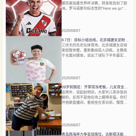
踢完美加墨世界杯决赛，转身就告别了欧
洲。罗马诺那句标志性的"Here we go"已
经落下——河床以2000万欧元买下他50%
2026/08/07
8.7日：目标小组出线，北京城建女足盼把亚冠比赛带回北京
三伏天的先农坛体育场，北京城建女足结
束短暂休整，重新集结投入训练。主教练
于允面对媒体，说出了球队下半年最实在
的两个目标，女超联赛全力争胜，队史第
一次女足
2026/08/07
39岁前国足：开茶馆当老板，儿女双全已财富自由，妻子还是黄圣依朋友
这两年，说起赵明剑，大家伙儿茶余饭后
聊的，反而不是他在场上踢得多猛。你打
开他那直播间，看他坐在茶台前，慢悠悠
地烫杯、洗茶、倒水，那股子稳当劲儿，
跟当年敢在右
2026/08/07
青岛西海岸力争亚冠席位，古斯塔沃能否提升表现？