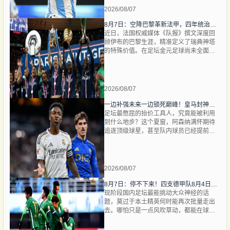
2026/08/07
8月7日：空降巴黎革新法甲，四年统治足坛，伊布来时为王去时成传奇
近日，法国权威媒体《队报》撰文深度回
顾伊布的巴黎生涯，精准定义了瑞典神塔
的特殊价值。在足坛金元足球尚未全面泛
滥的2012年，伊布加盟巴黎圣日耳曼这笔
转会
2026/08/07
一边补强未来一边锁死巅峰！皇马封神五小时，阿森纳彻底沦为笑柄！
足坛最憋屈的抬价工具人，究竟能被利用
到什么地步？这个夏窗，阿森纳满怀期待
追逐顶级球星，甚至队内球员已经提前畅
想新赛季和维尼修斯的战术配合，笃定引
援稳操胜
2026/08/07
8月7日：停不下来！四支德甲队8月4日将联合官宣引入3位国足核心球员
现阶段国内足坛最能挑动大众神经的话
题，莫过于本土精英何时能再次批量走出
去。哪怕只是一点风吹草动，都能在球迷
群体中引发巨大波澜。近期关于几位当打
之年