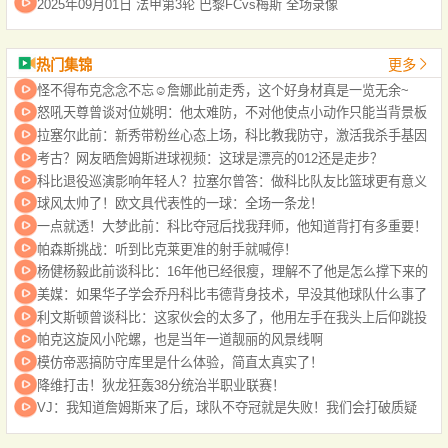
2025年09月01日 法甲第3轮 巴黎FCvs梅斯 全场录像
热门集锦
更多
怪不得布克念念不忘☺️詹娜此前走秀，这个好身材真是一览无余~
怒吼天尊曾谈对位姚明：他太难防，不对他使点小动作只能当背景板
拉塞尔此前：新秀带粉丝心态上场，科比教我防守，激活我杀手基因
考古？网友晒詹姆斯进球视频：这球是漂亮的012还是走步？
科比退役巡演影响年轻人？拉塞尔曾答：做科比队友比篮球更有意义
球风太帅了！欧文具代表性的一球：全场一条龙！
一点就透！大梦此前：科比夺冠后找我拜师，他知道背打有多重要！
帕森斯挑战：听到比克莱更准的射手就喊停！
杨健杨毅此前谈科比：16年他已经很瘦，理解不了他是怎么撑下来的
美媒：如果华子学会乔丹科比韦德背身技术，早没其他球队什么事了
利文斯顿曾谈科比：这家伙会的太多了，他用左手在我头上后仰跳投
帕克这旋风小陀螺，也是当年一道靓丽的风景线啊
模仿帝恶搞防守库里是什么体验，简直太真实了！
降维打击！狄龙狂轰38分统治半职业联赛！
VJ：我知道詹姆斯来了后，球队不夺冠就是失败！我们会打破质疑