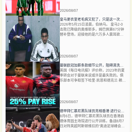
2026/08/07
皇马更衣室老毛病又犯了，只是这一次主角换成了贝林厄姆与姆巴佩
2026年5月15日凌晨，伯纳乌。 皇马2-0
击败已降级的奥维耶多，姆巴佩第67分钟
替补登场，迎接他的是六万多人震耳欲聋
的嘘声。 终场哨响，他低头走向球员通
道，恰在此
2026/08/07
曼联欧冠加薪条款细节公开，阻碍清洗拉什福德！齐尔克泽有望卖掉
英国《每日电讯报》评价称，2023年的夏
季转会对于曼联来说或许是最失败的。俱
乐部本可争取签下哈里·凯恩和德克兰·赖
斯，最终来的却是霍伊伦德、安德烈·奥
2026/08/07
德甲拜仁慕尼黑队球员亮相香港 进行公开训练
8月6日，德甲拜仁慕尼黑队球员在香港启
德体育园主场馆进行公开训练，备战8月7
日对阵英超阿斯顿维拉的“奥迪足球峰会
2026”赛事。图为拜仁慕尼黑队球员（蓝