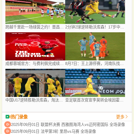
跨越千里赴一场绿茵之约！晋昌两地女足联谊，共筑民族团结梦
2分钟2球逆转勒沃库森！17岁中国新星惊艳中国足球又让人看到了希望
成都蓉城官方：与费利佩完成续约 160场84球队史最佳射手
8月7日：王上源停赛，河南队找点球不灵了，马拉尼昂不会射门，郑智剑指亚冠名额
中国U17逆转胜勒沃库森，淘汰赛对阵揭晓：国足将战河床，上海迎战阿森纳
亚足联首次官宣李昊转会埃因霍温引热议，球迷称之为假消息
热门录像
更多
2025年09月01日 联盟杯决赛 西雅图海湾人vs迈阿密国际 全场录像
2025年09月01日 法甲第3轮 里昂vs马赛 全场录像