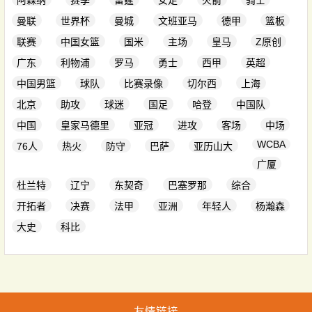
阿森纳
赛季
雷霆
女足
火箭
骑士
曼联
世界杯
曼城
文班亚马
德甲
篮板
联赛
中国女篮
国米
主场
皇马
Z原创
广东
利物浦
罗马
勇士
西甲
英超
中国男篮
球队
比赛录像
切尔西
上海
北京
助攻
球迷
国足
哈登
中国队
中国
皇家马德里
亚冠
进攻
客场
中场
WCBA
76人
热火
防守
巴萨
亚历山大
广厦
杜兰特
辽宁
东契奇
巴塞罗那
综合
开拓者
决赛
法甲
亚洲
年轻人
杨瀚森
大史
科比
友情链接