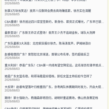
8月5日上午中国女篮，传来3大主力张子宇、韩旭、李梦的消息！
2026/08/05
别拿3万块当笑话！放弃八位数转会费去商场赚底薪，徐杰实在清醒
2026/08/05
CBA重磅！徐杰抵达四川官宣签新约，新身份、薪资正式曝光，广东早已锁定5年顶薪
2026/08/05
最新变动！广东新王炸正式登场！舍弃王少杰不追胡金秋，球队大洗牌
2026/08/05
广东队最新3大消息：北控疯狂报价徐杰，陈海涛发声，萨姆纳涨价
2026/08/04
赵睿租借回广东？曾怒怼北京球迷，首钢公布名单，签约超级后卫
2026/08/04
重大利好！恭喜广东队！CBA第一内线有望空降宏远，这名球员杜锋早就点名想要
2026/08/03
她是广东女篮名宿，和郑海霞是好搭档，卸任女篮主帅后如今怎样了
2026/08/03
大反转！赵睿有望落叶归根重回广东，京粤两队休赛期同时发力，开启大规模阵容洗牌
2026/08/03
期待！郭士强助力，杨瀚森即将回归，胡明轩重返赛场，佛山热身赛定档
2026/08/03
CBA快讯！中国男篮迎利好，萨姆纳接触土耳其球队，广厦续约塔克