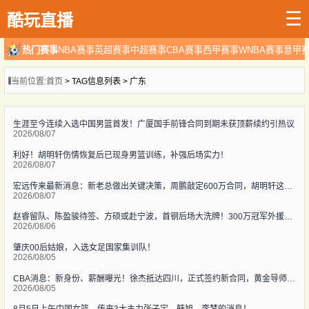
☰
酷玩直播
热门赛事
NBA赛事
英超赛事
中超赛事
CBA赛事
西甲赛事
WNBA赛事
意甲
当前位置:
首页
> TAG信息列表 > 广东
生涯至今连续入选中国男篮首发！广厦国手前锋合同到期未获顶薪续约引热议
2026/08/07
利好！胡明轩伤情恢复后已现身男篮训练，补强后场实力！
2026/08/07
宏远传来最新消息：新老总做出关键决策，周鹏敲定600万合同，胡明轩这下被迫营业
2026/08/07
赵睿留队、陈盈骏待签、方硕或赴宁波，首钢后场大洗牌！300万冠军外援能否撑起争冠梦？
2026/08/06
肇庆00后姑娘，入选女足国家集训队！
2026/08/05
CBA消息：新身份、薪酬曝光！徐杰抵达四川，正式签约新合同，黄金导师身份曝光
2026/08/05