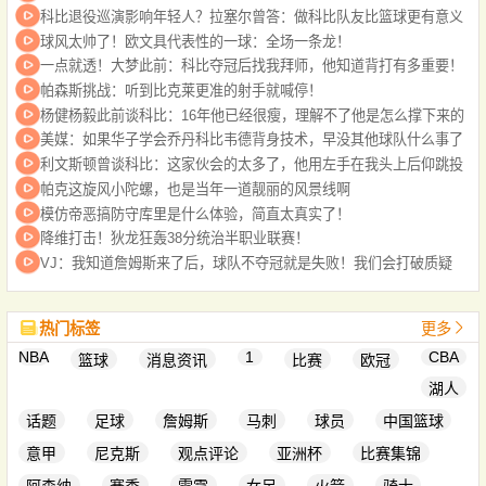
科比退役巡演影响年轻人？拉塞尔曾答：做科比队友比篮球更有意义
球风太帅了！欧文具代表性的一球：全场一条龙！
一点就透！大梦此前：科比夺冠后找我拜师，他知道背打有多重要！
帕森斯挑战：听到比克莱更准的射手就喊停！
杨健杨毅此前谈科比：16年他已经很瘦，理解不了他是怎么撑下来的
美媒：如果华子学会乔丹科比韦德背身技术，早没其他球队什么事了
利文斯顿曾谈科比：这家伙会的太多了，他用左手在我头上后仰跳投
帕克这旋风小陀螺，也是当年一道靓丽的风景线啊
模仿帝恶搞防守库里是什么体验，简直太真实了！
降维打击！狄龙狂轰38分统治半职业联赛！
VJ：我知道詹姆斯来了后，球队不夺冠就是失败！我们会打破质疑
热门标签
更多
NBA
1
CBA
篮球
消息资讯
比赛
欧冠
湖人
话题
足球
詹姆斯
马刺
球员
中国篮球
意甲
尼克斯
观点评论
亚洲杯
比赛集锦