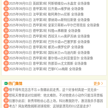
2025年09月01日 英超第3轮 阿斯顿维拉vs水晶宫 全场录像
2025年09月01日 意甲第2轮 拉齐奥vs维罗纳 全场录像
2025年09月01日 法甲第3轮 勒阿弗尔vs尼斯 全场录像
2025年09月01日 法甲第3轮 摩纳哥vs斯特拉斯堡 全场录像
2025年09月01日 西甲第3轮 皇家贝蒂斯vs毕尔巴鄂竞技 全场录像
2025年09月01日 德甲第2轮 科隆vs弗赖堡 全场录像
2025年09月01日 西甲第3轮 西班牙人vs奥萨苏纳 全场录像
2025年09月01日 西甲第3轮 巴列卡诺vs巴塞罗那 全场录像
2025年09月01日 意甲第2轮 都灵vs佛罗伦萨 全场录像
2025年09月01日 意甲第2轮 国际米兰vs乌迪内斯 全场录像
2025年09月01日 西甲第3轮 塞尔塔vs比利亚雷亚尔 全场录像
2025年09月01日 意甲第2轮 热那亚vs尤文图斯 全场录像
2025年09月01日 法甲第3轮 巴黎FCvs梅斯 全场录像
热门集锦
更多
怪不得布克念念不忘☺️詹娜此前走秀，这个好身材真是一览无余~
怒吼天尊曾谈对位姚明：他太难防，不对他使点小动作只能当背景板
拉塞尔此前：新秀带粉丝心态上场，科比教我防守，激活我杀手基因
考古？网友晒詹姆斯进球视频：这球是漂亮的012还是走步？