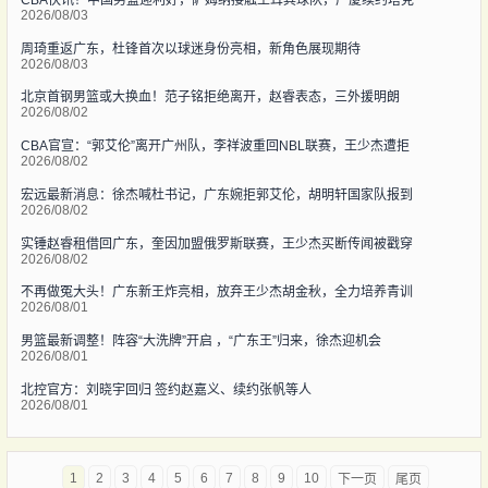
2026/08/03
周琦重返广东，杜锋首次以球迷身份亮相，新角色展现期待
2026/08/03
北京首钢男篮或大换血！范子铭拒绝离开，赵睿表态，三外援明朗
2026/08/02
CBA官宣：“郭艾伦”离开广州队，李祥波重回NBL联赛，王少杰遭拒
2026/08/02
宏远最新消息：徐杰喊杜书记，广东婉拒郭艾伦，胡明轩国家队报到
2026/08/02
实锤赵睿租借回广东，奎因加盟俄罗斯联赛，王少杰买断传闻被戳穿
2026/08/02
不再做冤大头！广东新王炸亮相，放弃王少杰胡金秋，全力培养青训
2026/08/01
男篮最新调整！阵容“大洗牌”开启 ，“广东王”归来，徐杰迎机会
2026/08/01
北控官方：刘晓宇回归 签约赵嘉义、续约张帆等人
2026/08/01
1
2
3
4
5
6
7
8
9
10
下一页
尾页