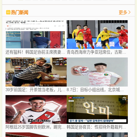
热门新闻
更多
还有猛料！韩国足协前主席携妻公款旅游 18人挪用2亿韩元
青岛西海岸力争亚冠席位，古斯塔沃能否提升表现？
39岁前国足：开茶馆当老板，儿女双全已财富自由，妻子还是黄圣依朋友
8.7日：目标小组出线，北京城建女足盼把亚冠比赛带回北京
阿根廷25岁国脚告别欧洲，踢完世界杯即转会！正值巅峰回归阿超
韩国足协官员：性招待外籍裁判是惯例 这样他们才能吹好哨