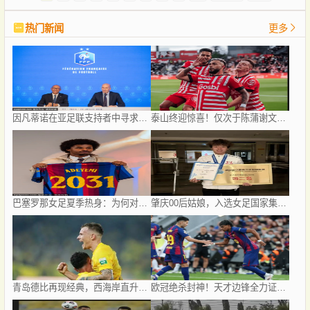
热门新闻
更多
因凡蒂诺在亚足联支持者中寻求力量：卡塔尔与阿联酋的立场引发关注
泰山终迎惊喜！仅次于陈蒲谢文能，21岁青妖崛起，未来国足新锋线！
巴塞罗那女足夏季热身：为何对阵曼城女足成今夏最受关注的检验？
肇庆00后姑娘，入选女足国家集训队！
青岛德比再现经典，西海岸直升第二，亚冠梦想近在咫尺
欧冠绝杀封神！天才边锋全力证明自己，巴萨依旧狠心送他离队！