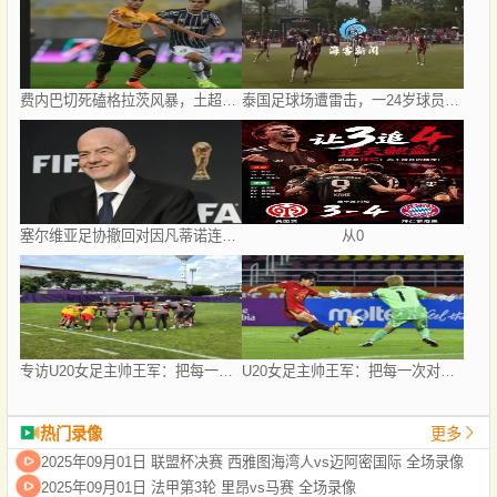
费内巴切死磕格拉茨风暴，土超豪门这次真碰上硬茬了
泰国足球场遭雷击，一24岁球员被击中身亡，身边多人倒地，至少9人受伤，警方介入调查
塞尔维亚足协撤回对因凡蒂诺连任国际足联主席的支持
从0
专访U20女足主帅王军：把每一次对抗当世界杯预演
U20女足主帅王军：把每一次对抗当世界杯预演
热门录像
更多
2025年09月01日 联盟杯决赛 西雅图海湾人vs迈阿密国际 全场录像
2025年09月01日 法甲第3轮 里昂vs马赛 全场录像