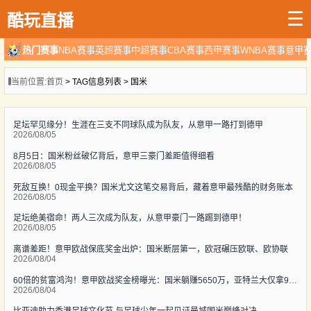
☰
酷玩直播
热门赛事
NBA赛事
英超赛事
中超赛事
CBA赛事
西甲赛事
WNBA赛事
意甲
当前位置:
首页
> TAG信息列表 > 国米
足坛罕见缘分！生涯在三支不同球队成为队友，从意甲一路打到德甲
2026/08/05
8月5日：国米粉丝破亿背后，意甲三豪门差距值得细看
2026/08/05
死敌互换！0现金平换？国米尤文这笔交易背后，藏着意甲最残酷的财务账本
2026/08/05
足坛绝美宿命！两人三次成为队友，从意甲豪门一路踢到德甲！
2026/08/05
离谱差距！意甲欧战保底奖金出炉：国米断层第一，欧冠碾压欧联、欧协联
2026/08/04
60倍的贫富鸿沟！意甲欧战奖金榜曝光：国米躺赚5650万，亚特兰大仅拿90万“零花钱”
2026/08/04