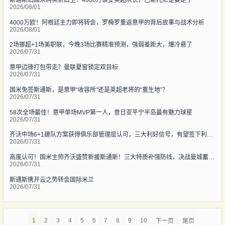
2026/08/01
4000万欧！阿根廷主力即将转会，罗梅罗重返意甲的背后故事与战术分析
2026/08/01
2场挪超+1场美职联，今晚3场比赛精准预测，强弱差距大，爆冷悬了
2026/07/31
意甲边锋打包带走？曼联夏窗锁定双目标
2026/07/31
国米免签斯通斯，是意甲“收容所”还是英超老将的“重生地”？
2026/07/31
58次全场最佳！意甲单场MVP第一人，昔日亚平宁半岛最有魅力球星
2026/07/31
齐沃中场6+1建队方案获得俱乐部管理层认可，三大利好信号，有望签下利物浦琼斯
2026/07/31
高度认可！国米主帅齐沃盛赞新援斯通斯！三大特质补强防线，决战曼城蓄势待发
2026/07/31
斯通斯携开云之势转会国际米兰
2026/07/31
1
2
3
4
5
6
7
8
9
10
下一页
尾页