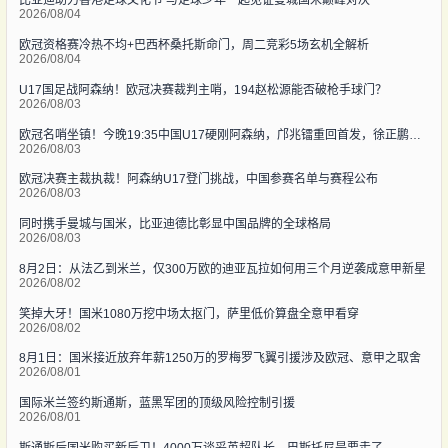
比亚迪助力香港足球文化节 与足球少年一起见证曼城国米巅峰对决
2026/08/04
欧冠资格赛冷热不均+巴西杯桑托斯命门，周二竞彩5场玄机全解析
2026/08/04
U17国足战阿森纳！欧冠决赛裁判主哨，194赵松源能否破枪手球门？
2026/08/03
欧冠名哨坐镇！今晚19:35中国U17硬刚阿森纳，邝兆镭重回首发，徐正鹏待命替补席
2026/08/03
欧冠决赛主裁执裁！阿森纳U17登门挑战，中国参赛名单与赛程公布
2026/08/03
同时携手曼城与国米，比亚迪德比彰显中国品牌的全球格局
2026/08/03
8月2日：从法乙到米兰，仅300万欧的迪亚瓦拉如何用三个月逆袭成意甲新星
2026/08/02
笑掉大牙！国米1080万挖中场太抠门，萨里低价算盘全意甲看穿
2026/08/02
8月1日：国米接近放弃年薪1250万的罗梅罗飞翼引援涉及欧冠、意甲之取舍
2026/08/01
国际米兰签约斯通斯，蓝黑军团的顶级风险控制引援
2026/08/01
斯通斯后国米购买新后卫！4000万谈妥英超队长，巴斯托尼是要走了