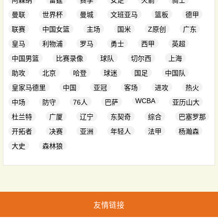
阿森纳
雷霆
赛季
女足
火箭
骑士
曼联
世界杯
曼城
文班亚马
篮板
德甲
联赛
中国女篮
主场
国米
Z原创
广东
皇马
利物浦
罗马
勇士
西甲
英超
中国男篮
比赛录像
球队
切尔西
上海
助攻
北京
哈登
球迷
国足
中国队
皇家马德里
中国
亚冠
客场
进攻
热火
WCBA
中场
防守
76人
巴萨
亚历山大
杜兰特
广厦
辽宁
东契奇
综合
巴塞罗那
开拓者
决赛
亚洲
年轻人
法甲
杨瀚森
大史
森林狼
友情链接