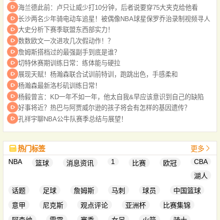
海兰德此前：卢只让威少打10分钟，后者说要穿75大夹克给他看
长沙两名少年骑电动车追星！被偶像NBA球星保罗乔治录制视频寻人
大史分析下赛季联盟东西部实力！
数数欧文一次进攻几次假动作！？
詹姆斯搭档过的最强副手到底是谁？
切特休赛期训练日常：练体能与硬拉
展现天赋！杨瀚森联合试训前特训，跑跳出色，手感柔和
杨瀚森最新洛杉矶训练日常！
杨毅曾言：KD一年不如一年，他太自我&早应该意识到自己的缺陷
好事将近？热巴与阿贾威尔逊的孩子将会有怎样的基因遗传？
孔祥宇聊NBA公牛队赛季总结与展望！
热门标签
更多
NBA
1
CBA
篮球
消息资讯
比赛
欧冠
湖人
话题
足球
詹姆斯
马刺
球员
中国篮球
意甲
尼克斯
观点评论
亚洲杯
比赛集锦