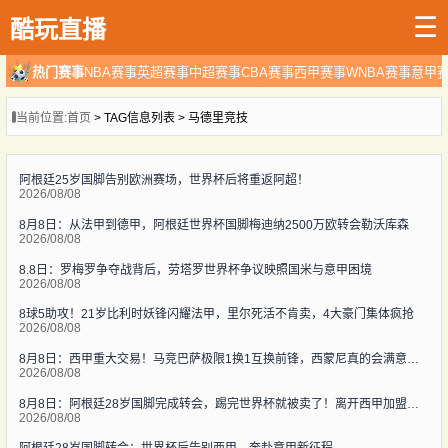
☰
酷玩直播
热门赛事
NBA赛事
英超赛事
中超赛事
CBA赛事
西甲赛事
WNBA赛事
意甲
当前位置:
首页
> TAG信息列表 > 马德里竞技
阿根廷25岁国脚告别欧洲赛场，世界杯后将重返阿超！
2026/08/08
8月8日：从法甲到德甲，阿根廷世界杯国脚梅迪纳2500万欧转会勒沃库森
2026/08/08
8.8日：罗梅罗争夺战背后，劳塔罗世界杯争议映照国米与意甲困境
2026/08/08
8球5助攻！21岁比利时妖锋闪耀法甲，里尔死活不肯卖，4大豪门集体疯抢
2026/08/08
8月8日：西甲重大交易！马竞巴萨极限1换1互换前锋，西蒙尼真的会满意么？
2026/08/08
8月8日：阿根廷28岁国脚完成转会，踢完世界杯就被卖了！离开西甲加盟意甲
2026/08/08