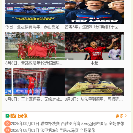
今日：亚冠停赛两年，泰山靠足协杯续命？
苦等3年，这部9.1分神剧终于回归！
8月8日：董路深陷年龄造假困局，中国足球小将信任危机何解？
中超
8月8日：王上源停赛，无缘对战西海岸，河南中场失核，郑智率队剑指亚冠！
8月8日：从法甲到德甲，阿根廷世界杯国脚梅迪纳2500万欧转会勒沃库森
热门录像
更多
2025年09月01日 联盟杯决赛 西雅图海湾人vs迈阿密国际 全场录像
2025年09月01日 法甲第3轮 里昂vs马赛 全场录像