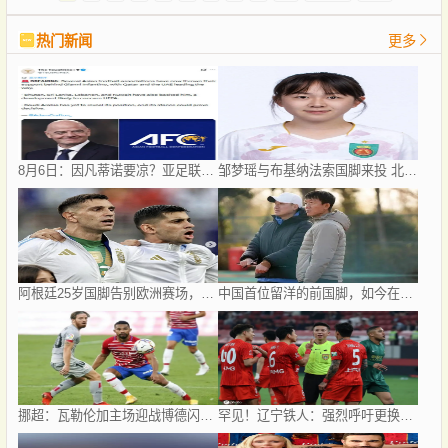
热门新闻
更多
8月6日：因凡蒂诺要凉？亚足联反水、卡塔尔挺他，世界杯权力游戏比决赛点球还刺激！
邹梦瑶与布基纳法索国脚来投 北京城建女足再迎两名强援
阿根廷25岁国脚告别欧洲赛场，世界杯后将重返阿超！
中国首位留洋的前国脚，如今在赣超当教练，1.9米儿子也选足球路
挪超：瓦勒伦加主场迎战博德闪耀，双方都残缺的首尾大战怎么看，比分预测赛事分析
罕见！辽宁铁人：强烈呼吁更换辽宁德比主裁 屡现争议判罚