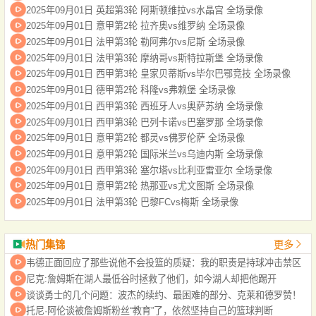
2025年09月01日 英超第3轮 阿斯顿维拉vs水晶宫 全场录像
2025年09月01日 意甲第2轮 拉齐奥vs维罗纳 全场录像
2025年09月01日 法甲第3轮 勒阿弗尔vs尼斯 全场录像
2025年09月01日 法甲第3轮 摩纳哥vs斯特拉斯堡 全场录像
2025年09月01日 西甲第3轮 皇家贝蒂斯vs毕尔巴鄂竞技 全场录像
2025年09月01日 德甲第2轮 科隆vs弗赖堡 全场录像
2025年09月01日 西甲第3轮 西班牙人vs奥萨苏纳 全场录像
2025年09月01日 西甲第3轮 巴列卡诺vs巴塞罗那 全场录像
2025年09月01日 意甲第2轮 都灵vs佛罗伦萨 全场录像
2025年09月01日 意甲第2轮 国际米兰vs乌迪内斯 全场录像
2025年09月01日 西甲第3轮 塞尔塔vs比利亚雷亚尔 全场录像
2025年09月01日 意甲第2轮 热那亚vs尤文图斯 全场录像
2025年09月01日 法甲第3轮 巴黎FCvs梅斯 全场录像
热门集锦
更多
韦德正面回应了那些说他不会投篮的质疑：我的职责是持球冲击禁区
尼克:詹姆斯在湖人最低谷时拯救了他们，如今湖人却把他踢开
谈谈勇士的几个问题：波杰的续约、最困难的部分、克莱和德罗赞！
托尼·阿伦谈被詹姆斯粉丝“教育”了，依然坚持自己的篮球判断