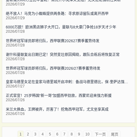
2026/07/29
绝不放人！马竞为小蜘蛛提供两条路：寻求原谅留队或离开西甲
2026/07/29
6000万欧！欧洲黑店狮子大开口，曼联与8大豪门争抢18岁天才少年
2026/07/28
世界杯冠军球员即将归队，西甲联赛202627赛季蓄势待发
2026/07/28
谢什科曼联复出日期已定！突然变壮原因揭晓，跟队合练后将恢复正常
2026/07/28
世界杯冠军球员即将归队，西甲联赛2026/27赛季蓄势待发
2026/07/28
皇家马德里女足在皇家马德里城开启冲刺：备战马德里德比，保·奎萨达强调速度与控球
2026/07/27
正式官宣！25岁韩国“新一哥”加盟西甲劲旅，西蒙尼迎来强力新援
2026/07/26
米兰大换血，王牌被弃，厉害了！挖角西甲冠军，尤文坐享其成
2026/07/26
1
2
3
4
5
6
7
8
9
10
下一页
尾页