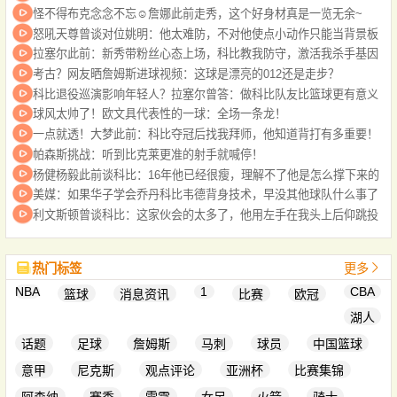
怪不得布克念念不忘☺️詹娜此前走秀，这个好身材真是一览无余~
怒吼天尊曾谈对位姚明：他太难防，不对他使点小动作只能当背景板
拉塞尔此前：新秀带粉丝心态上场，科比教我防守，激活我杀手基因
考古？网友晒詹姆斯进球视频：这球是漂亮的012还是走步？
科比退役巡演影响年轻人？拉塞尔曾答：做科比队友比篮球更有意义
球风太帅了！欧文具代表性的一球：全场一条龙！
一点就透！大梦此前：科比夺冠后找我拜师，他知道背打有多重要！
帕森斯挑战：听到比克莱更准的射手就喊停！
杨健杨毅此前谈科比：16年他已经很瘦，理解不了他是怎么撑下来的
美媒：如果华子学会乔丹科比韦德背身技术，早没其他球队什么事了
利文斯顿曾谈科比：这家伙会的太多了，他用左手在我头上后仰跳投
热门标签
更多
NBA
1
CBA
篮球
消息资讯
比赛
欧冠
湖人
话题
足球
詹姆斯
马刺
球员
中国篮球
意甲
尼克斯
观点评论
亚洲杯
比赛集锦