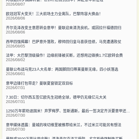
阿根廷28岁国脚转会：世界杯后告别西甲，奔赴意甲新征程
2026/08/07
欧冠冠军大变天！三大前场主力全离队，巴黎阵容大换血！
2026/08/06
齐尔克泽改变主意愿转会意甲！曼联迎来清洗良机，或因拉什福德回归
2026/08/06
西甲四强揭幕！巴萨意外落败，穆帅回归皇马喜获佳绩，马竞遭遇败仗
2026/08/05
法甲：大巴黎顶级操作！边缘前锋被买断，还想用边锋换1.7亿欧转会费
2026/08/02
曼联公布战马竞23人大名单：两国脚回归蒂莱曼斯无缘，四小妖落选
2026/08/01
意甲边锋打包带走？曼联夏窗锁定双目标
2026/07/31
7.30日：切尔西五签亿欧先生冠绝全球，德甲仍无缘亿元大关
2026/07/31
1250万年薪劝退国米！弃罗梅罗、签斯通斯，最后一签决定齐沃要意甲还是要欧冠
2026/07/30
意甲媒体透露：曼城的埃切维里被推荐给米兰，不过米兰可能另有想法
2026/07/30
曼联或3500万签比甲金靴！清洗齐尔克泽又受阻，尤文拒绝强制性买断