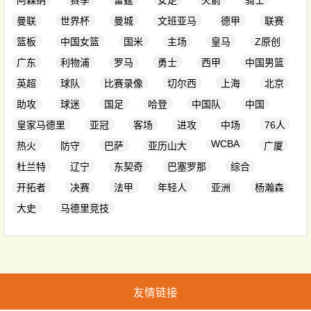
阿森纳
赛季
雷霆
女足
火箭
骑士
曼联
世界杯
曼城
文班亚马
德甲
联赛
篮板
中国女篮
国米
主场
皇马
Z原创
广东
利物浦
罗马
勇士
西甲
中国男篮
英超
球队
比赛录像
切尔西
上海
北京
助攻
球迷
国足
哈登
中国队
中国
皇家马德里
亚冠
客场
进攻
中场
76人
WCBA
热火
防守
巴萨
亚历山大
广厦
杜兰特
辽宁
东契奇
巴塞罗那
综合
开拓者
决赛
法甲
年轻人
亚洲
杨瀚森
大史
马德里竞技
友情链接