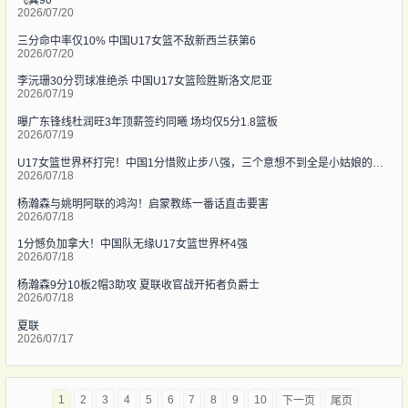
2026/07/20
三分命中率仅10% 中国U17女篮不敌新西兰获第6
2026/07/20
李沅珊30分罚球准绝杀 中国U17女篮险胜斯洛文尼亚
2026/07/19
曝广东锋线杜润旺3年顶薪签约同曦 场均仅5分1.8篮板
2026/07/19
U17女篮世界杯打完！中国1分惜败止步八强，三个意想不到全是小姑娘的狠活
2026/07/18
杨瀚森与姚明阿联的鸿沟！启蒙教练一番话直击要害
2026/07/18
1分憾负加拿大！中国队无缘U17女篮世界杯4强
2026/07/18
杨瀚森9分10板2帽3助攻 夏联收官战开拓者负爵士
2026/07/18
夏联
2026/07/17
1
2
3
4
5
6
7
8
9
10
下一页
尾页