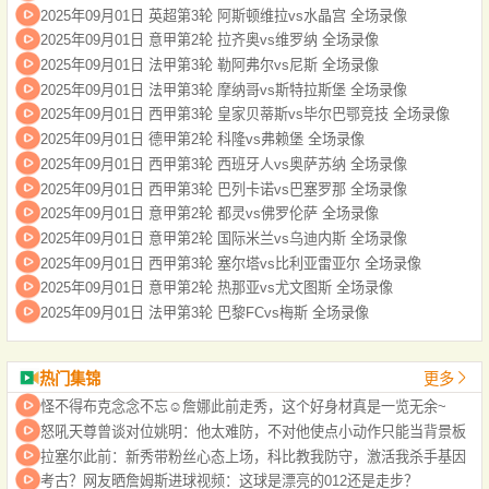
2025年09月01日 英超第3轮 阿斯顿维拉vs水晶宫 全场录像
2025年09月01日 意甲第2轮 拉齐奥vs维罗纳 全场录像
2025年09月01日 法甲第3轮 勒阿弗尔vs尼斯 全场录像
2025年09月01日 法甲第3轮 摩纳哥vs斯特拉斯堡 全场录像
2025年09月01日 西甲第3轮 皇家贝蒂斯vs毕尔巴鄂竞技 全场录像
2025年09月01日 德甲第2轮 科隆vs弗赖堡 全场录像
2025年09月01日 西甲第3轮 西班牙人vs奥萨苏纳 全场录像
2025年09月01日 西甲第3轮 巴列卡诺vs巴塞罗那 全场录像
2025年09月01日 意甲第2轮 都灵vs佛罗伦萨 全场录像
2025年09月01日 意甲第2轮 国际米兰vs乌迪内斯 全场录像
2025年09月01日 西甲第3轮 塞尔塔vs比利亚雷亚尔 全场录像
2025年09月01日 意甲第2轮 热那亚vs尤文图斯 全场录像
2025年09月01日 法甲第3轮 巴黎FCvs梅斯 全场录像
热门集锦
更多
怪不得布克念念不忘☺️詹娜此前走秀，这个好身材真是一览无余~
怒吼天尊曾谈对位姚明：他太难防，不对他使点小动作只能当背景板
拉塞尔此前：新秀带粉丝心态上场，科比教我防守，激活我杀手基因
考古？网友晒詹姆斯进球视频：这球是漂亮的012还是走步？