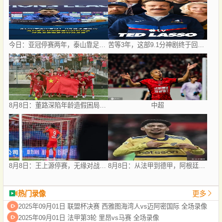
今日：亚冠停赛两年，泰山靠足协杯续命？
苦等3年，这部9.1分神剧终于回归！
8月8日：董路深陷年龄造假困局，中国足球小将信任危机何解？
中超
8月8日：王上源停赛，无缘对战西海岸，河南中场失核，郑智率队剑指亚冠！
8月8日：从法甲到德甲，阿根廷世界杯国脚梅迪纳2500万欧转会勒沃库森
热门录像
更多
2025年09月01日 联盟杯决赛 西雅图海湾人vs迈阿密国际 全场录像
2025年09月01日 法甲第3轮 里昂vs马赛 全场录像