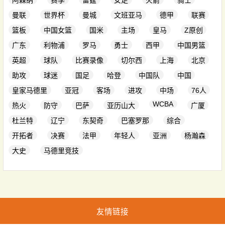
阿森纳
赛季
雷霆
女足
火箭
骑士
曼联
世界杯
曼城
文班亚马
德甲
联赛
篮板
中国女篮
国米
主场
皇马
Z原创
广东
利物浦
罗马
勇士
西甲
中国男篮
英超
球队
比赛录像
切尔西
上海
北京
助攻
球迷
国足
哈登
中国队
中国
皇家马德里
亚冠
客场
进攻
中场
76人
WCBA
热火
防守
巴萨
亚历山大
广厦
杜兰特
辽宁
东契奇
巴塞罗那
综合
开拓者
决赛
法甲
年轻人
亚洲
杨瀚森
大史
马德里竞技
友情链接