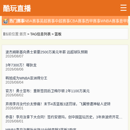
☰
酷玩直播
热门赛事
NBA赛事
英超赛事
中超赛事
CBA赛事
西甲赛事
WNBA赛事
意甲
当前位置:
首页
> TAG信息列表 > 篮板
波杰姆斯基向勇士索要2500万美元年薪 远超球队预期
2026/08/07
3年7300万！曝狄龙
2026/08/06
韩旭成为WNBA亚洲得分王
2026/08/04
官方！勇士宣布：重新签回后卫梅尔顿 2年1100万美元
2026/08/02
弃用李月汝代价太惨痛！末节4丢篮板3送罚球，飞翼惨遭神秘人逆转
2026/08/01
恭喜！李月汝拿下大合同！签约安德玛，创中国篮坛历史，3年奔波终开花结果
2026/08/01