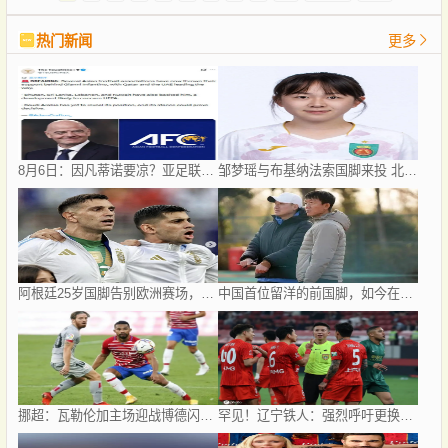
热门新闻
更多
8月6日：因凡蒂诺要凉？亚足联反水、卡塔尔挺他，世界杯权力游戏比决赛点球还刺激！
邹梦瑶与布基纳法索国脚来投 北京城建女足再迎两名强援
阿根廷25岁国脚告别欧洲赛场，世界杯后将重返阿超！
中国首位留洋的前国脚，如今在赣超当教练，1.9米儿子也选足球路
挪超：瓦勒伦加主场迎战博德闪耀，双方都残缺的首尾大战怎么看，比分预测赛事分析
罕见！辽宁铁人：强烈呼吁更换辽宁德比主裁 屡现争议判罚