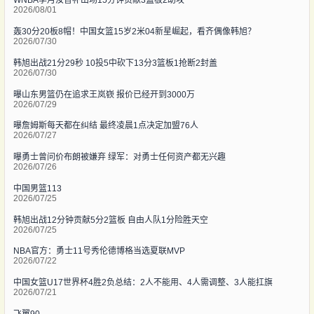
WNBA李月汝替补出场15分钟贡献3篮板2助攻
2026/08/01
轰30分20板8帽！中国女篮15岁2米04新星崛起，看齐偶像韩旭？
2026/07/30
韩旭出战21分29秒 10投5中砍下13分3篮板1抢断2封盖
2026/07/30
曝山东男篮仍在追求王岚嵚 报价已经开到3000万
2026/07/29
曝詹姆斯每天都在纠结 最终凌晨1点决定加盟76人
2026/07/27
曝勇士曾问价布朗被嫌弃 绿军：对勇士任何资产都无兴趣
2026/07/26
中国男篮113
2026/07/25
韩旭出战12分钟贡献5分2篮板 自由人队1分险胜天空
2026/07/25
NBA官方：勇士11号秀伦德博格当选夏联MVP
2026/07/22
中国女篮U17世界杯4胜2负总结：2人不能用、4人需调整、3人能扛旗
2026/07/21
飞翼90