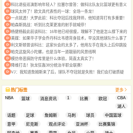
科比退役巡演影响年轻人？拉塞尔曾答：做科比队友比篮球更有意义
球风太帅了！欧文具代表性的一球：全场一条龙！
一点就透！大梦此前：科比夺冠后找我拜师，他知道背打有多重要！
帕森斯挑战：听到比克莱更准的射手就喊停！
杨健杨毅此前谈科比：16年他已经很瘦，理解不了他是怎么撑下来的
美媒：如果华子学会乔丹科比韦德背身技术，早没其他球队什么事了
利文斯顿曾谈科比：这家伙会的太多了，他用左手在我头上后仰跳投
帕克这旋风小陀螺，也是当年一道靓丽的风景线啊
模仿帝恶搞防守库里是什么体验，简直太真实了！
降维打击！狄龙狂轰38分统治半职业联赛！
VJ：我知道詹姆斯来了后，球队不夺冠就是失败！我们会打破质疑
热门标签
更多
NBA
1
CBA
篮球
消息资讯
比赛
欧冠
湖人
话题
足球
詹姆斯
马刺
球员
中国篮球
意甲
尼克斯
观点评论
亚洲杯
比赛集锦