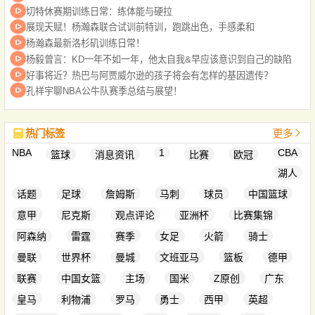
切特休赛期训练日常：练体能与硬拉
展现天赋！杨瀚森联合试训前特训，跑跳出色，手感柔和
杨瀚森最新洛杉矶训练日常！
杨毅曾言：KD一年不如一年，他太自我&早应该意识到自己的缺陷
好事将近？热巴与阿贾威尔逊的孩子将会有怎样的基因遗传？
孔祥宇聊NBA公牛队赛季总结与展望！
热门标签
更多
NBA
1
CBA
篮球
消息资讯
比赛
欧冠
湖人
话题
足球
詹姆斯
马刺
球员
中国篮球
意甲
尼克斯
观点评论
亚洲杯
比赛集锦
阿森纳
雷霆
赛季
女足
火箭
骑士
曼联
世界杯
曼城
文班亚马
篮板
德甲
联赛
中国女篮
主场
国米
Z原创
广东
皇马
利物浦
罗马
勇士
西甲
英超