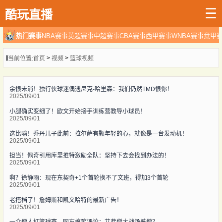
☰
酷玩直播
热门赛事
NBA赛事
英超赛事
中超赛事
CBA赛事
西甲赛事
WNBA赛事
意甲
>
>
当前位置:
首页
视频
篮球视频
余恨未消！独行侠球迷偶遇尼克-哈里森：我们仍然TMD恨你！
2025/09/01
小腿确实变细了！欧文开始接手训练营教导小球员！
2025/09/01
这比喻！乔丹儿子此前：拉尔萨有颗年轻的心，就像是一台发动机！
2025/09/01
担当！佩奇引用库里推特激励全队：坚持下去会找到办法的！
2025/09/01
啊？徐静雨：现在东契奇+1个首轮换不了文班，得加3个首轮
2025/09/01
老搭档了！詹姆斯和凯文哈特的最新广告！
2025/09/01