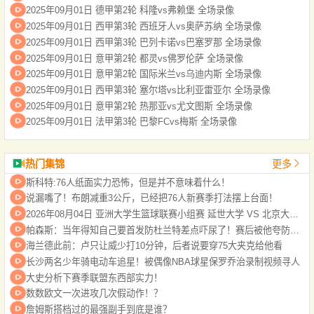
2025年09月01日 德甲第2轮 科隆vs弗赖堡 全场录像
2025年09月01日 西甲第3轮 西班牙人vs奥萨苏纳 全场录像
2025年09月01日 西甲第3轮 巴列卡诺vs巴塞罗那 全场录像
2025年09月01日 意甲第2轮 都灵vs佛罗伦萨 全场录像
2025年09月01日 意甲第2轮 国际米兰vs乌迪内斯 全场录像
2025年09月01日 西甲第3轮 塞尔塔vs比利亚雷亚尔 全场录像
2025年09月01日 意甲第2轮 热那亚vs尤文图斯 全场录像
2025年09月01日 法甲第3轮 巴黎FCvs梅斯 全场录像
热门集锦
更多
斯科特:76人纸面实力恐怖，但是并不意味着什么！
说漏嘴了！布朗减重3公斤，已经把76人新赛季打法摆上台面！
2026年08月04日 亚洲大学生篮球联赛小组赛 延世大学 VS 北京大学 全场录像
帕森斯：当年得知自己要首发防杜兰特差点吓尿了！赛后被他夸防得好给了我自信
海兰德此前：卢只让威少打10分钟，后者说要穿75大夹克给他看
长沙两名少年骑电动车追星！被偶像NBA球星保罗乔治录制视频寻人
大史分析下赛季联盟东西部实力！
数数欧文一次进攻几次假动作！？
詹姆斯搭档过的最强副手到底是谁？