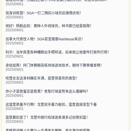
2025/09/01
现身训练营！SGA一打二隔扣小球员后激情庆祝！
2025/09/01
祝好！杨毅此前：黄种人外线球员，林书豪已经是极限！
2025/09/01
加拿大代表性人物！SGA官宣做客Nardwuar采访！
2025/09/01
科尔：当年库里各种糟糕出手照样进，后来就让他爱咋打就咋打吧！
2025/09/01
身轻如燕！阿门休赛期苦练持球进攻技术，期待下赛季爆发啊！
2025/09/01
哈登女友这身材确实丰满，是登哥喜欢的类型！
2025/09/01
你小子是詹蜜还是詹黑？老詹打球姿势有这么僵硬吗？
2025/09/01
这篮筐质量不行啊！戈登双手暴力砸扣，篮筐直接变型下垂
2025/09/01
篮筐都扣歪了！戈登中国行给球迷表演多记创意扣篮！
2025/09/01
奥胖观战格斗比赛与一丰满美女拥抱，美女激动地直蹦