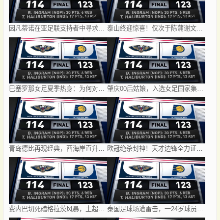
因凡蒂诺在亚足联支持者中寻求力量：卡塔尔与阿联酋的立场引发关注
泰山终迎惊喜！仅次于陈蒲谢文能，21岁青妖崛起，未来国足新锋线！
巴塞罗那女足夏季热身：为何对阵曼城女足成今夏最受关注的检验？
肇庆00后姑娘，入选女足国家集训队！
青岛德比再现经典，西海岸直升第二，亚冠梦想近在咫尺
欧冠绝杀封神！天才边锋全力证明自己，巴萨依旧狠心送他离队！
费内巴切死磕格拉茨风暴，土超豪门这次真碰上硬茬了
泰国足球场遭雷击，一24岁球员被击中身亡，身边多人倒地，至少9人受伤，警方介入调查