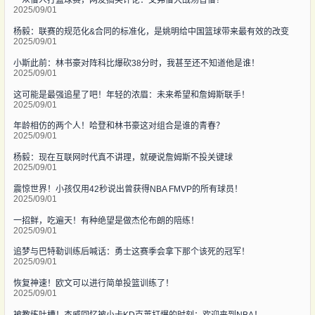
一众僧人打篮球赛，网友搞笑评论：艾弗僧大战汤普僧？
2025/09/01
杨毅：联赛的规范化&合同的标准化，是姚明给中国篮球带来最有效的改变
2025/09/01
小斯此前：林书豪对阵科比爆砍38分时，我甚至还不知道他是谁！
2025/09/01
这可能是最强追星了吧！年轻的浓眉：未来希望和詹姆斯联手！
2025/09/01
年龄相仿的两个人！哈登和林书豪这对组合是谁的青春？
2025/09/01
杨毅：现在互联网时代真不讲理，就硬说詹姆斯不投关键球
2025/09/01
震惊世界！小孩仅用42秒说出曾获得NBA FMVP的所有球员！
2025/09/01
一招鲜，吃遍天！有种绝望是做杰伦布朗的陪练！
2025/09/01
追梦与巴特勒训练后喊话：勇士这赛季会拿下那个该死的冠军！
2025/09/01
恢复神速！欧文可以进行简单投篮训练了！
2025/09/01
被教练吐槽！杰威回忆被小卡KD克莱打爆的时刻：欢迎来到NBA！