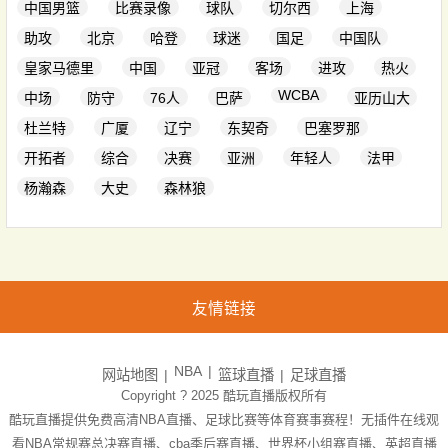
中国男篮
比赛录像
球队
切尔西
上海
助攻
北京
哈登
球迷
国足
中国队
皇家马德里
中国
亚冠
客场
进攻
热火
WCBA
中场
防守
76人
巴萨
亚历山大
杜兰特
广厦
辽宁
东契奇
巴塞罗那
开拓者
综合
决赛
亚洲
年轻人
法甲
杨瀚森
大史
森林狼
友情链接
NBA
网站地图
篮球直播
足球直播
Copyright ? 2025
酷玩直播
版权所有
酷玩直播提供免费高清NBA直播、足球比赛等体育赛事赛程！无插件在线观
看NBA常规赛总决赛直播、cba季后赛直播、世界杯小组赛直播、英超直播