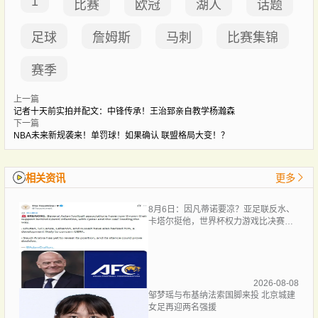
1
比赛
欧冠
湖人
话题
足球
詹姆斯
马刺
比赛集锦
赛季
上一篇
记者十天前实拍并配文：中锋传承！王治郅亲自教学杨瀚森
下一篇
NBA未来新规袭来！单罚球！如果确认 联盟格局大变！？
相关资讯
更多
8月6日：因凡蒂诺要凉？亚足联反水、
卡塔尔挺他，世界杯权力游戏比决赛点
球还刺激！
2026-08-08
邹梦瑶与布基纳法索国脚来投 北京城建
女足再迎两名强援