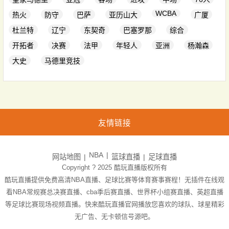
WCBA
热火
防守
巴萨
亚历山大
广厦
杜兰特
辽宁
东契奇
巴塞罗那
综合
开拓者
决赛
法甲
年轻人
亚洲
杨瀚森
大史
马德里竞技
友情链接
NBA
网站地图
篮球直播
足球直播
Copyright ? 2025
酷玩直播
版权所有
酷玩直播提供免费高清NBA直播、足球比赛等体育赛事赛程！无插件在线观
看NBA常规赛总决赛直播、cba季后赛直播、世界杯小组赛直播、英超直播
等足球比赛现场视频直播。快来酷玩直播官网播放您喜欢的球队、球星精彩
无广告、无卡顿信号源吧。