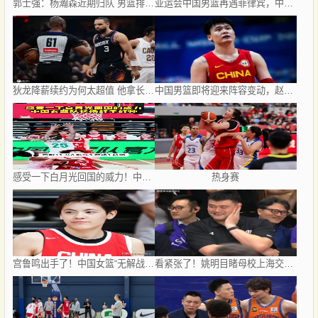
郭士强：杨瀚森近期归队 男篮排名靠后容错率很小
亚运会中国男篮再遇菲律宾，中国女篮与印尼、泰国同组
狄龙降薪续约为何太超值 他拿长合同谁最受刺激？
中国男篮即将迎来阵容变动，赵睿周琦有望重返队伍，郭士强压力大
感受一下白月光回国的威力！中国女篮队长杨舒予好帅！#杨舒予##中国女篮##百度一夏燃动赛场#
热身赛
宫鲁鸣出手了！中国女篮“无解战术”，杨舒予憋笑，对手早已绝望
看紧张了！姚明目睹母校上海交大绝杀清华难掩兴奋与张伟丽击掌庆祝