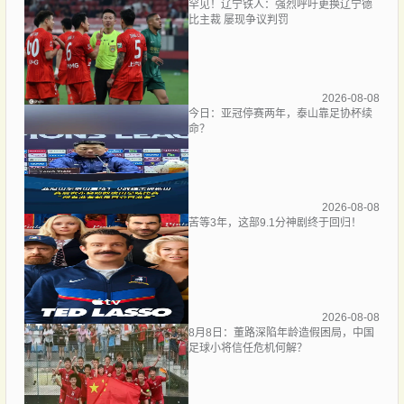
罕见！辽宁铁人：强烈呼吁更换辽宁德
比主裁 屡现争议判罚
2026-08-08
今日：亚冠停赛两年，泰山靠足协杯续
命？
2026-08-08
苦等3年，这部9.1分神剧终于回归！
2026-08-08
8月8日：董路深陷年龄造假困局，中国
足球小将信任危机何解？