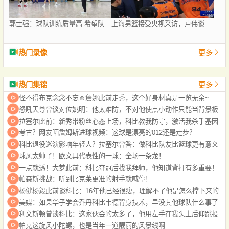
郭士强：球队训练质量高 希望队员“做好自己”
上海男篮接受央视采访，卢伟谈激励样本，张镇麟谈成长，李弘权谈拼搏，王哲林谈职业生涯圆满！
热门录像
更多
热门集锦
更多
怪不得布克念念不忘☺️詹娜此前走秀，这个好身材真是一览无余~
怒吼天尊曾谈对位姚明：他太难防，不对他使点小动作只能当背景板
拉塞尔此前：新秀带粉丝心态上场，科比教我防守，激活我杀手基因
考古？网友晒詹姆斯进球视频：这球是漂亮的012还是走步？
科比退役巡演影响年轻人？拉塞尔曾答：做科比队友比篮球更有意义
球风太帅了！欧文具代表性的一球：全场一条龙！
一点就透！大梦此前：科比夺冠后找我拜师，他知道背打有多重要！
帕森斯挑战：听到比克莱更准的射手就喊停！
杨健杨毅此前谈科比：16年他已经很瘦，理解不了他是怎么撑下来的
美媒：如果华子学会乔丹科比韦德背身技术，早没其他球队什么事了
利文斯顿曾谈科比：这家伙会的太多了，他用左手在我头上后仰跳投
帕克这旋风小陀螺，也是当年一道靓丽的风景线啊