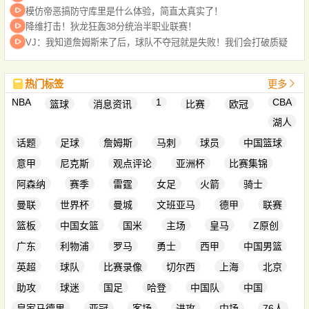
模仿帝恶搞防守库里是什么体验，简直太真实了！
降维打击！狄龙狂轰38分统治半职业联赛！
VJ：我知道詹姆斯来了后，球队不夺冠就是失败！我们会打破质疑
热门标签
更多
NBA
1
CBA
篮球
消息资讯
比赛
欧冠
湖人
话题
足球
詹姆斯
马刺
球员
中国篮球
意甲
尼克斯
观点评论
亚洲杯
比赛集锦
阿森纳
赛季
雷霆
女足
火箭
骑士
曼联
世界杯
曼城
文班亚马
德甲
联赛
篮板
中国女篮
国米
主场
皇马
Z原创
广东
利物浦
罗马
勇士
西甲
中国男篮
英超
球队
比赛录像
切尔西
上海
北京
助攻
球迷
国足
哈登
中国队
中国
皇家马德里
亚冠
客场
进攻
中场
76人