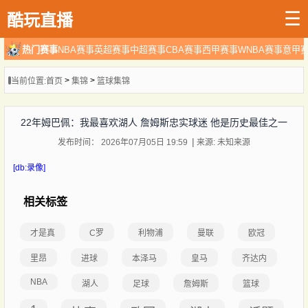
☰
酷玩直播
热门赛事
NBA赛事
英超赛事
中超赛事
CBA赛事
西甲赛事
WNBA赛事
意甲
>
>
当前位置:
首页
集锦
篮球集锦
22年姆巴佩：我最喜欢湖人 詹姆斯忠实球迷 他是历史最佳之一
发布时间： 2026年07月05日 19:59
来源: 未知来源
[db:录像]
相关标签
才是真
C罗
利物浦
曼联
欧冠
里昂
进球
本泽马
皇马
齐达内
NBA
湖人
足球
詹姆斯
篮球