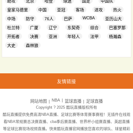
助攻
北京
哈登
球迷
国足
中国队
皇家马德里
中国
亚冠
客场
进攻
热火
WCBA
中场
防守
76人
巴萨
亚历山大
杜兰特
广厦
辽宁
东契奇
综合
巴塞罗那
开拓者
决赛
亚洲
年轻人
法甲
杨瀚森
大史
森林狼
友情链接
NBA
网站地图
篮球直播
足球直播
Copyright ? 2025
酷玩直播
版权所有
酷玩直播提供免费高清NBA直播、足球比赛等体育赛事赛程！无插件在线观
看NBA常规赛总决赛直播、cba季后赛直播、世界杯小组赛直播、英超直播
等足球比赛现场视频直播。快来酷玩直播官网播放您喜欢的球队、球星精彩