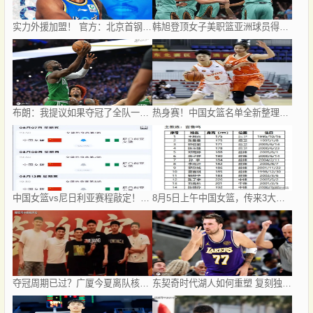
实力外援加盟！ 官方：北京首钢签下巴里·布朗和桑普森
韩旭登顶女子美职篮亚洲球员得分榜
布朗：我提议如果夺冠了全队一起跳伞 詹姆斯说不要
热身赛！中国女篮名单全新整理，李缘遗憾落选，新版李梦确认崛起
中国女篮vs尼日利亚赛程敲定！8月7日CCTV5全程直播，杨舒予迎来归队首战
8月5日上午中国女篮，传来3大主力张子宇、韩旭、李梦的消息！
夺冠周期已过？广厦今夏离队核心球员：布朗赵嘉仁林秉圣 胡金秋存疑
东契奇时代湖人如何重塑 复刻独行侠OR改学步行者？