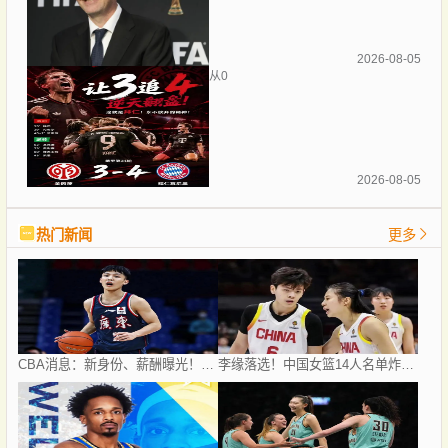
2026-08-05
从0
2026-08-05
热门新闻
更多
CBA消息：新身份、薪酬曝光！徐杰抵达四川，正式签约新合同，黄金导师身份曝光
李缘落选！中国女篮14人名单炸锅，王思雨独撑后场，新版李梦8月7日海口首秀