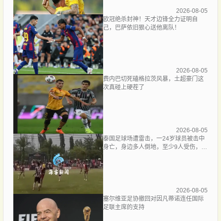
2026-08-05
欧冠绝杀封神！天才边锋全力证明自
己，巴萨依旧狠心送他离队！
2026-08-05
费内巴切死磕格拉茨风暴，土超豪门这
次真碰上硬茬了
2026-08-05
泰国足球场遭雷击，一24岁球员被击中
身亡，身边多人倒地，至少9人受伤，警
方介入调查
2026-08-05
塞尔维亚足协撤回对因凡蒂诺连任国际
足联主席的支持