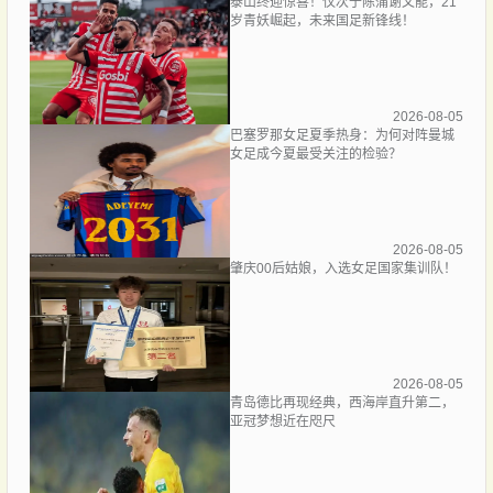
泰山终迎惊喜！仅次于陈蒲谢文能，21
岁青妖崛起，未来国足新锋线！
2026-08-05
巴塞罗那女足夏季热身：为何对阵曼城
女足成今夏最受关注的检验？
2026-08-05
肇庆00后姑娘，入选女足国家集训队！
2026-08-05
青岛德比再现经典，西海岸直升第二，
亚冠梦想近在咫尺