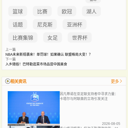
篮球
比赛
欧冠
湖人
话题
尼克斯
亚洲杯
比赛集锦
女足
世界杯
上一篇
NBA未来新规袭来！单罚球！如果确认 联盟格局大变！？
下一篇
入乡随俗！巴特勒逛菜市场品尝中国美食
相关资讯
更多
因凡蒂诺在亚足联支持者中寻求力量：
卡塔尔与阿联酋的立场引发关注
2026-08-05