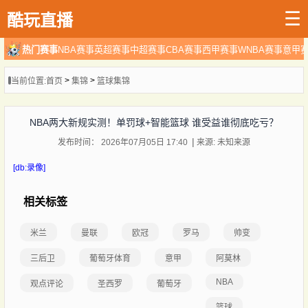
☰
酷玩直播
热门赛事
NBA赛事
英超赛事
中超赛事
CBA赛事
西甲赛事
WNBA赛事
意甲
>
>
当前位置:
首页
集锦
篮球集锦
NBA两大新规实测！单罚球+智能篮球 谁受益谁彻底吃亏？
发布时间： 2026年07月05日 17:40
来源: 未知来源
[db:录像]
相关标签
米兰
曼联
欧冠
罗马
帅变
三后卫
葡萄牙体育
意甲
阿莫林
NBA
观点评论
圣西罗
葡萄牙
篮球