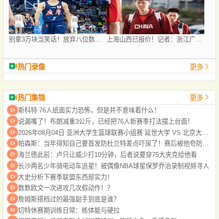
别拿3万块当笑话！放弃八位数转会费去商场赚底薪，徐杰实在清醒
上海山西已报价！记者：浙江广厦目前对胡金秋交易持开放的态度
热门录像
更多
热门集锦
更多
斯科特:76人纸面实力恐怖，但是并不意味着什么！
说漏嘴了！布朗减重3公斤，已经把76人新赛季打法摆上台面！
2026年08月04日 亚洲大学生篮球联赛小组赛 延世大学 VS 北京大学 全场录像
帕森斯：当年得知自己要首发防杜兰特差点吓尿了！赛后被他夸防得好给了我自信
海兰德此前：卢只让威少打10分钟，后者说要穿75大夹克给他看
长沙两名少年骑电动车追星！被偶像NBA球星保罗乔治录制视频寻人
大史分析下赛季联盟东西部实力！
数数欧文一次进攻几次假动作！？
詹姆斯搭档过的最强副手到底是谁？
切特休赛期训练日常：练体能与硬拉