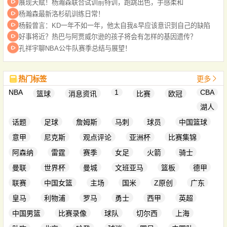
展现天赋！杨瀚森联合试训前特训，跑跳出色，手感柔和
杨瀚森最新洛杉矶训练日常！
杨毅曾言：KD一年不如一年，他太自我&早应该意识到自己的缺陷
好事将近？热巴与阿贾威尔逊的孩子将会有怎样的基因遗传？
孔祥宇聊NBA公牛队赛季总结与展望！
热门标签
更多
NBA
1
CBA
篮球
消息资讯
比赛
欧冠
湖人
话题
足球
詹姆斯
马刺
球员
中国篮球
意甲
尼克斯
观点评论
亚洲杯
比赛集锦
阿森纳
雷霆
赛季
女足
火箭
骑士
曼联
世界杯
曼城
文班亚马
篮板
德甲
联赛
中国女篮
主场
国米
Z原创
广东
皇马
利物浦
罗马
勇士
西甲
英超
中国男篮
比赛录像
球队
切尔西
上海