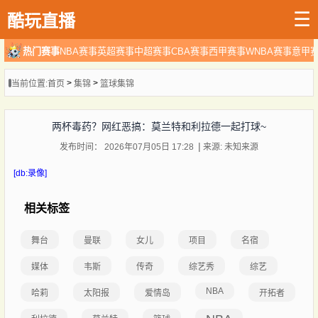
☰
酷玩直播
热门赛事
NBA赛事
英超赛事
中超赛事
CBA赛事
西甲赛事
WNBA赛事
意甲
>
>
当前位置:
首页
集锦
篮球集锦
两杯毒药？网红恶搞：莫兰特和利拉德一起打球~
发布时间： 2026年07月05日 17:28
来源: 未知来源
[db:录像]
相关标签
舞台
曼联
女儿
项目
名宿
媒体
韦斯
传奇
综艺秀
综艺
NBA
哈莉
太阳报
爱情岛
开拓者