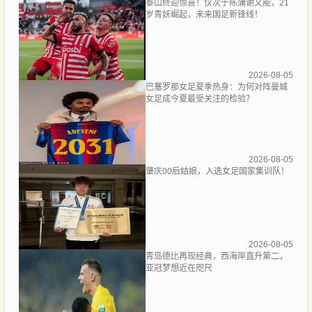
泰山终迎惊喜！仅次于陈蒲谢文能，21
岁青妖崛起，未来国足新锋线！
2026-08-05
巴塞罗那女足夏季热身：为何对阵曼城
女足成今夏最受关注的检验？
2026-08-05
肇庆00后姑娘，入选女足国家集训队！
2026-08-05
青岛德比再现经典，西海岸直升第二，
亚冠梦想近在咫尺