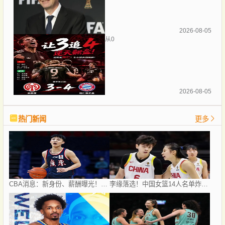
2026-08-05
从0
2026-08-05
热门新闻
更多
CBA消息：新身份、薪酬曝光！徐杰抵达四川，正式签约新合同，黄金导师身份曝光
李缘落选！中国女篮14人名单炸锅，王思雨独撑后场，新版李梦8月7日海口首秀