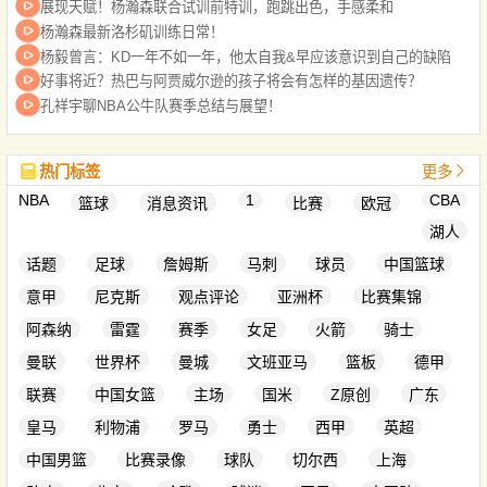
展现天赋！杨瀚森联合试训前特训，跑跳出色，手感柔和
杨瀚森最新洛杉矶训练日常！
杨毅曾言：KD一年不如一年，他太自我&早应该意识到自己的缺陷
好事将近？热巴与阿贾威尔逊的孩子将会有怎样的基因遗传？
孔祥宇聊NBA公牛队赛季总结与展望！
热门标签
更多
NBA
1
CBA
篮球
消息资讯
比赛
欧冠
湖人
话题
足球
詹姆斯
马刺
球员
中国篮球
意甲
尼克斯
观点评论
亚洲杯
比赛集锦
阿森纳
雷霆
赛季
女足
火箭
骑士
曼联
世界杯
曼城
文班亚马
篮板
德甲
联赛
中国女篮
主场
国米
Z原创
广东
皇马
利物浦
罗马
勇士
西甲
英超
中国男篮
比赛录像
球队
切尔西
上海