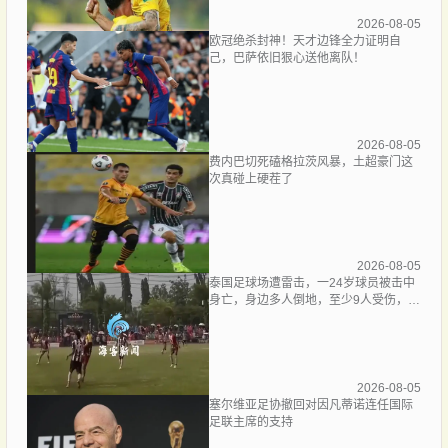
2026-08-05
欧冠绝杀封神！天才边锋全力证明自
己，巴萨依旧狠心送他离队！
2026-08-05
费内巴切死磕格拉茨风暴，土超豪门这
次真碰上硬茬了
2026-08-05
泰国足球场遭雷击，一24岁球员被击中
身亡，身边多人倒地，至少9人受伤，警
方介入调查
2026-08-05
塞尔维亚足协撤回对因凡蒂诺连任国际
足联主席的支持