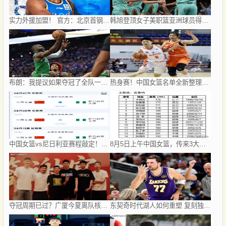
实力外援加盟！ 官方：北京首钢签下巴里·布朗和桑普森
韩旭登顶女子美职篮亚洲球员得分榜
布朗：我提议如果夺冠了全队一起跳伞 詹姆斯说不要
热身赛！中国女篮名单全新整理，李缘遗憾落选，新版李梦确认崛起
中国女篮vs尼日利亚赛程敲定！8月7日CCTV5全程直播，杨舒予迎来归队首战
8月5日上午中国女篮，传来3大主力张子宇、韩旭、李梦的消息！
夺冠周期已过？广厦今夏离队核心球员：布朗赵嘉仁林秉圣 胡金秋存疑
东契奇时代湖人如何重塑 复刻独行侠OR改学步行者？