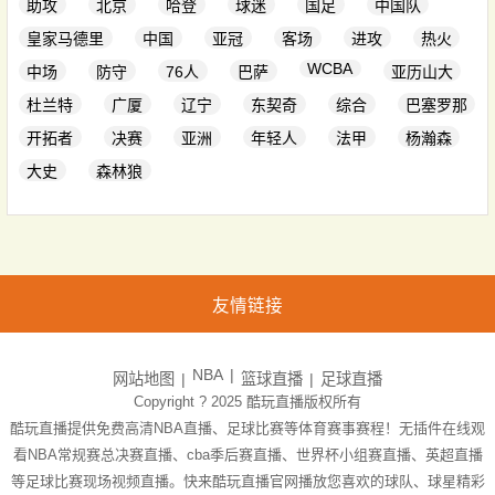
助攻
北京
哈登
球迷
国足
中国队
皇家马德里
中国
亚冠
客场
进攻
热火
WCBA
中场
防守
76人
巴萨
亚历山大
杜兰特
广厦
辽宁
东契奇
综合
巴塞罗那
开拓者
决赛
亚洲
年轻人
法甲
杨瀚森
大史
森林狼
友情链接
NBA
网站地图
篮球直播
足球直播
Copyright ? 2025
酷玩直播
版权所有
酷玩直播提供免费高清NBA直播、足球比赛等体育赛事赛程！无插件在线观
看NBA常规赛总决赛直播、cba季后赛直播、世界杯小组赛直播、英超直播
等足球比赛现场视频直播。快来酷玩直播官网播放您喜欢的球队、球星精彩