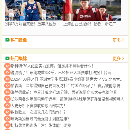
别拿3万块当笑话！放弃八位数转会费去商场赚底薪，徐杰实在清醒
上海山西已报价！记者：浙江广厦目前对胡金秋交易持开放的态度
热门录像
更多
热门集锦
更多
斯科特:76人纸面实力恐怖，但是并不意味着什么！
说漏嘴了！布朗减重3公斤，已经把76人新赛季打法摆上台面！
2026年08月04日 亚洲大学生篮球联赛小组赛 延世大学 VS 北京大学 全场录像
帕森斯：当年得知自己要首发防杜兰特差点吓尿了！赛后被他夸防得好给了我自信
海兰德此前：卢只让威少打10分钟，后者说要穿75大夹克给他看
长沙两名少年骑电动车追星！被偶像NBA球星保罗乔治录制视频寻人
大史分析下赛季联盟东西部实力！
数数欧文一次进攻几次假动作！？
詹姆斯搭档过的最强副手到底是谁？
切特休赛期训练日常：练体能与硬拉