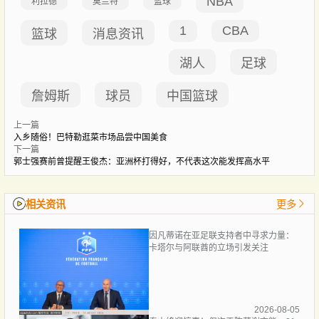
NBA
利拉德
莫兰特
篮球
1
CBA
篮球
消息资讯
湖人
足球
詹姆斯
球员
中国篮球
上一篇
入乡随俗！巴特勒逛菜市场品尝中国美食
下一篇
郭士强赛前曾提醒王俊杰：亚洲杯打得好，不代表这次能发挥高水平
相关资讯
更多
因凡蒂诺在亚足联支持者中寻求力量：
卡塔尔与阿联酋的立场引发关注
2026-08-05