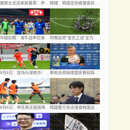
曼联女足迎来新篇章：伊娃·奥利德正式出任主帅，目标2028年
韩媒：韩国足协被搜查前一天 曾遭总统李在明点名批评
中超前瞻：海牛战申花保级6分战 辽宁德比成卡位大战
阿根廷把“复仇之战”定为国家节日
8月6日：连场头球绝杀！带刀后卫闪耀，U17国足1
斯帕吉奇缺席国安赛前踩场 蒙哥马利：张稀哲恢复到80%
8月6日：申花再无摇摇椅！海牛或上四大外援摧花前国脚，这套阵容踢中甲都困难
韩国警方突击搜查韩国足协办公室 调查洪明甫任命违规问题