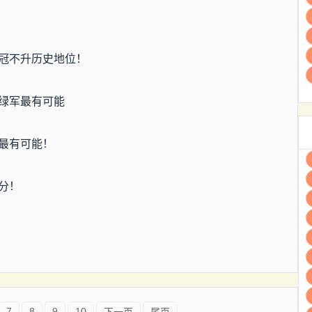
冠不升历史地位！
绿军最有可能
最有可能！
分！
7
8
9
10