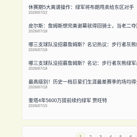
休赛期5大离谱操作：绿军将布朗甩卖给东区对手
2026/07/22
皮尔斯：詹姆斯想完美谢幕就得回骑士，当老二夺
2026/07/18
哪三支球队没招募詹姆斯？名记热议：步行者灰熊
2026/07/18
哪三支球队没招募詹姆斯？名记：步行者灰熊绿军
2026/07/18
最高级别！历史一档巨星们生涯最差赛季的场均得
2026/07/18
奎塔4年5600万提前续约绿军 贾旺特
2026/07/15
1
2
3
4
5
6