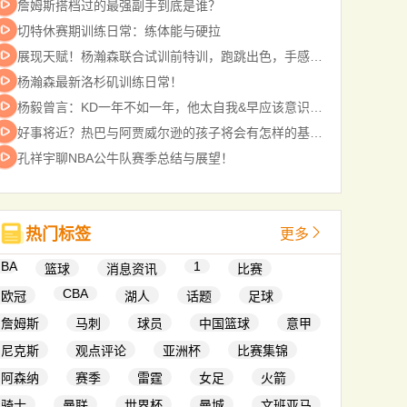
詹姆斯搭档过的最强副手到底是谁？
切特休赛期训练日常：练体能与硬拉
展现天赋！杨瀚森联合试训前特训，跑跳出色，手感柔和
杨瀚森最新洛杉矶训练日常！
杨毅曾言：KD一年不如一年，他太自我&早应该意识到自己的缺陷
好事将近？热巴与阿贾威尔逊的孩子将会有怎样的基因遗传？
孔祥宇聊NBA公牛队赛季总结与展望！
热门标签
更多
NBA
1
篮球
消息资讯
比赛
CBA
欧冠
湖人
话题
足球
詹姆斯
马刺
球员
中国篮球
意甲
尼克斯
观点评论
亚洲杯
比赛集锦
阿森纳
赛季
雷霆
女足
火箭
骑士
曼联
世界杯
曼城
文班亚马