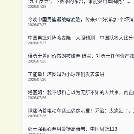
“九王反登”，下赛季的东部，谁能突出重围呢？...
2026/07/28
今晚中国男篮迎战喀麦隆，传来4个好消息1个坏
2026/07/27
中国男篮对阵喀麦隆！大胆预测，中国队将大比分
2026/07/27
曝勇士曾问价布朗被嫌弃 绿军：对勇士任何资产
2026/07/26
正能量！塔图姆为小球迷们发表演讲
2026/07/26
塔图姆：我不想和自以为无所不知的人共事，真正
2026/07/26
球迷骑着电动车紧追偶像示爱！乔治：太疯狂了，
2026/07/26
郭士强狠心弃用爱徒高诗岩，中国男篮113