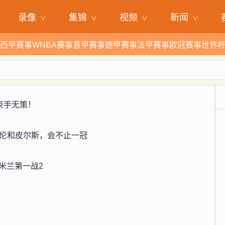
录像
集锦
视频
新闻
西甲赛事
WNBA赛事
意甲赛事
德甲赛事
法甲赛事
欧冠赛事
世界
束手无策！
阿伦和皮尔斯，会不止一冠
米兰第一战2
易