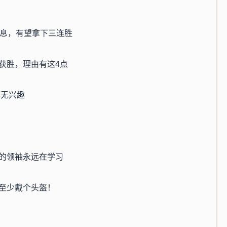
消息，有望拿下三连胜
获胜，理由有这4点
都无兴趣
的领袖永远在学习
至少戴个头盔！