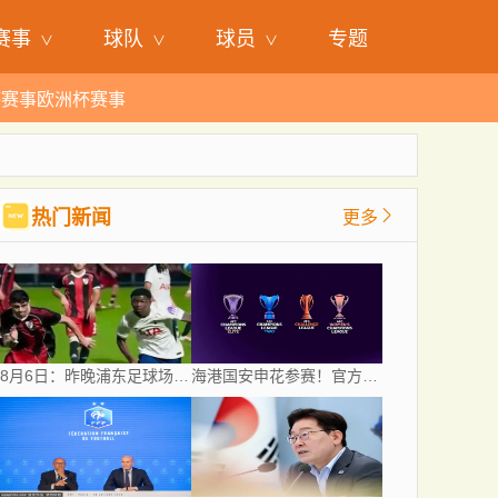
赛事
球队
球员
专题
杯赛事
欧洲杯赛事
热门新闻
更多
8月6日：昨晚浦东足球场，9328人前，枪手主帅竟称国足未来是他
海港国安申花参赛！官方：亚冠精英和亚冠二抽签仪式8月18日进行