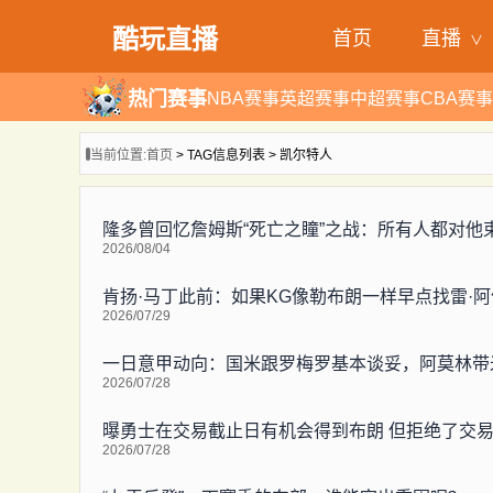
酷玩直播
首页
直播
热门赛事
NBA赛事
英超赛事
中超赛事
CBA赛事
当前位置:
首页
> TAG信息列表 > 凯尔特人
隆多曾回忆詹姆斯“死亡之瞳”之战：所有人都对他
2026/08/04
肯扬·马丁此前：如果KG像勒布朗一样早点找雷·
2026/07/29
一日意甲动向：国米跟罗梅罗基本谈妥，阿莫林带
2026/07/28
曝勇士在交易截止日有机会得到布朗 但拒绝了交
2026/07/28