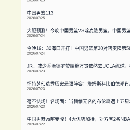
2026/07/25
中国男篮113
2026/07/25
大胆预测！今晚中国男篮VS喀麦隆男篮，中国男篮
2026/07/24
今晚19：30海口开打！中国男篮第30对喀麦隆第
2026/07/24
JR：威少乔治德罗赞腰缠万贯依然去UCLA练球
2026/07/23
怀特梦幻选秀历史最强阵容：詹姆斯科比伯德邓肯
2026/07/23
毫不怯场！名场面：当籍籍无名的布伦森遇上五星
2026/07/23
中国男篮vs喀麦隆！4大优势加持，对方有2名NB
2026/07/22