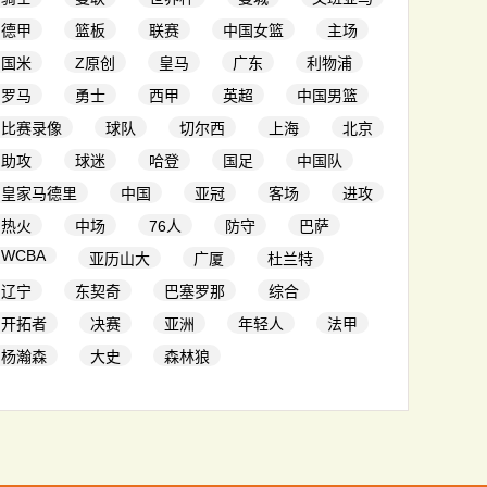
德甲
篮板
联赛
中国女篮
主场
国米
Z原创
皇马
广东
利物浦
罗马
勇士
西甲
英超
中国男篮
比赛录像
球队
切尔西
上海
北京
助攻
球迷
哈登
国足
中国队
皇家马德里
中国
亚冠
客场
进攻
热火
中场
76人
防守
巴萨
WCBA
亚历山大
广厦
杜兰特
辽宁
东契奇
巴塞罗那
综合
开拓者
决赛
亚洲
年轻人
法甲
杨瀚森
大史
森林狼