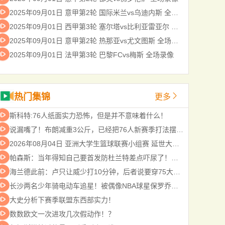
2025年09月01日 意甲第2轮 国际米兰vs乌迪内斯 全场录像
2025年09月01日 西甲第3轮 塞尔塔vs比利亚雷亚尔 全场录像
2025年09月01日 意甲第2轮 热那亚vs尤文图斯 全场录像
2025年09月01日 法甲第3轮 巴黎FCvs梅斯 全场录像
热门集锦
更多
斯科特:76人纸面实力恐怖，但是并不意味着什么！
说漏嘴了！布朗减重3公斤，已经把76人新赛季打法摆上台面！
2026年08月04日 亚洲大学生篮球联赛小组赛 延世大学 VS 北京大学 全场录像
帕森斯：当年得知自己要首发防杜兰特差点吓尿了！赛后被他夸防得好给了我自信
海兰德此前：卢只让威少打10分钟，后者说要穿75大夹克给他看
长沙两名少年骑电动车追星！被偶像NBA球星保罗乔治录制视频寻人
大史分析下赛季联盟东西部实力！
数数欧文一次进攻几次假动作！？