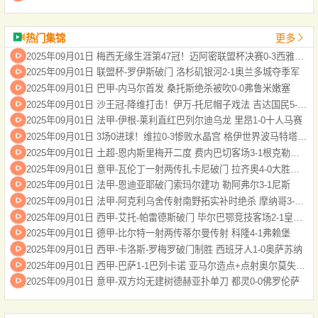
热门集锦
更多
2025年09月01日 梅西无缘生涯第47冠！迈阿密联盟杯决赛0-3西雅图，后防漏人+送点
2025年09月01日 联盟杯-罗伊斯破门 洛杉矶银河2-1奥兰多城夺季军
2025年09月01日 巴甲-内马尔首发 桑托斯绝杀被吹0-0弗鲁米嫩塞
2025年09月01日 沙王冠-降维打击！伊万-托尼帽子戏法 吉达国民5-0乌奈扎
2025年09月01日 法甲-伊根-莱利直红巴列尔迪乌龙 里昂1-0十人马赛
2025年09月01日 3场0进球！维拉0-3惨败水晶宫 格伊世界波马特塔点射大马丁缺战
2025年09月01日 土超-恩内斯里梅开二度 费内巴切客场3-1根克勒比利吉
2025年09月01日 意甲-瓦伦丁一射两传扎卡尼破门 拉齐奥4-0大胜维罗纳
2025年09月01日 法甲-恩迪亚耶破门索玛尔建功 勒阿弗尔3-1尼斯
2025年09月01日 法甲-阿克利乌舍传射南野拓实补时绝杀 摩纳哥3-2十人斯特拉斯堡
2025年09月01日 西甲-艾托-帕雷德斯破门 毕尔巴鄂竞技客场2-1皇家贝蒂斯
2025年09月01日 德甲-比尔特一射两传蒂尔曼传射 科隆4-1弗赖堡
2025年09月01日 西甲-卡洛斯-罗梅罗破门制胜 西班牙人1-0奥萨苏纳
2025年09月01日 西甲-巴萨1-1巴列卡诺 亚马尔造点+点射奥尔莫失良机加西亚屡神扑
2025年09月01日 意甲-双方均无建树德赫亚扑单刀 都灵0-0佛罗伦萨