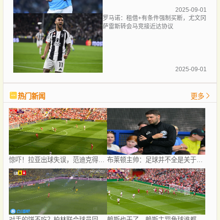
2025-09-01
罗马诺：租借+有条件强制买断，尤文冈
萨雷斯转会马竞接近达协议
2025-09-01
热门新闻
更多
惊吓！拉亚出球失误，范迪克得球未打门横传被破坏
布莱顿主帅：足球并不全是关于战术；米尔纳可以为球队带来帮助
对手的饼不吃？柏林联合球员回传门将失误，吉拉西错失大单刀
赖斯也干了，赖斯主罚角球谁都没碰到直接开出底线