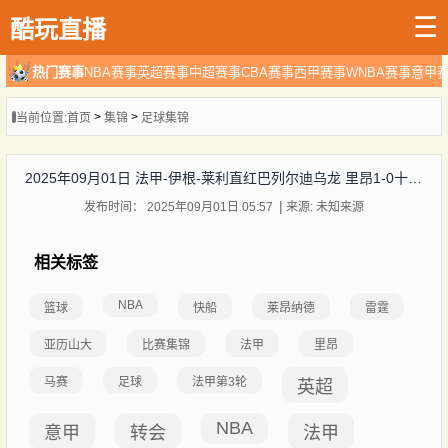
☰
酷玩直播
热门赛事
NBA赛事
英超赛事
中超赛事
CBA赛事
西甲赛事
WNBA赛事
意甲
>
>
当前位置:
首页
集锦
足球集锦
2025年09月01日 法甲-伊根-莱利直红巴列尔迪乌龙 里昂1-0十人马赛
发布时间： 2025年09月01日 05:57
来源: 未知来源
相关标签
NBA
篮球
快船
莱昂纳德
雷霆
亚历山大
比赛集锦
法甲
里昂
马赛
足球
法甲第3轮
英超
NBA
意甲
转会
法甲