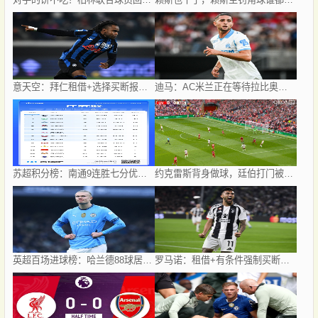
意天空：拜仁租借+选择买断报价卢克曼，被亚特兰大拒绝
迪马：AC米兰正在等待拉比奥特、乔-戈麦斯的答复，谈判正在继续
苏超积分榜：南通9连胜七分优势领跑，南京队第二、镇江队垫底
约克雷斯背身做球，廷伯打门被封堵卡拉菲奥里再射偏出
英超百场进球榜：哈兰德88球居首，希勒79球次席，范尼第三
罗马诺：租借+有条件强制买断，尤文冈萨雷斯转会马竞接近达协议