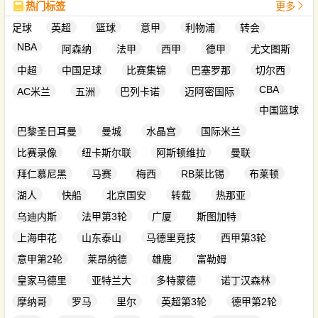
热门标签
更多
足球
英超
篮球
意甲
利物浦
转会
NBA
阿森纳
法甲
西甲
德甲
尤文图斯
中超
中国足球
比赛集锦
巴塞罗那
切尔西
CBA
AC米兰
五洲
巴列卡诺
迈阿密国际
中国篮球
巴黎圣日耳曼
曼城
水晶宫
国际米兰
比赛录像
纽卡斯尔联
阿斯顿维拉
曼联
拜仁慕尼黑
马赛
梅西
RB莱比锡
布莱顿
湖人
快船
北京国安
转载
热那亚
乌迪内斯
法甲第3轮
广厦
斯图加特
上海申花
山东泰山
马德里竞技
西甲第3轮
意甲第2轮
莱昂纳德
雄鹿
富勒姆
皇家马德里
亚特兰大
多特蒙德
诺丁汉森林
摩纳哥
罗马
里尔
英超第3轮
德甲第2轮