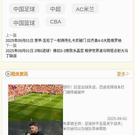
中国足球
中超
AC米兰
CBA
中国篮球
上一篇
2025年09月01日 意甲-瓦伦丁一射两传扎卡尼破门 拉齐奥4-0大胜维罗纳
下一篇
2025年09月01日 3场0进球！维拉0-3惨败水晶宫 格伊世界波马特塔点射大马
丁缺战
相关资讯
更多
惊吓！拉亚出球失误，范迪克得球未打
门横传被破坏
2025-09-01
布莱顿主帅：足球并不全是关于战术；
米尔纳可以为球队带来帮助