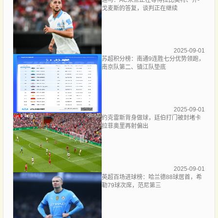
戈麦斯的答复，谈判正在继续
2025-09-01
苏超积分榜：南通9连胜七分优势领跑，
南京队第二、镇江队垫底
2025-09-01
约克雷斯背身做球，廷伯打门被封堵卡
拉菲奥里再射偏出
2025-09-01
英超百场进球榜：哈兰德88球居首，希
勒79球次席，范尼第三