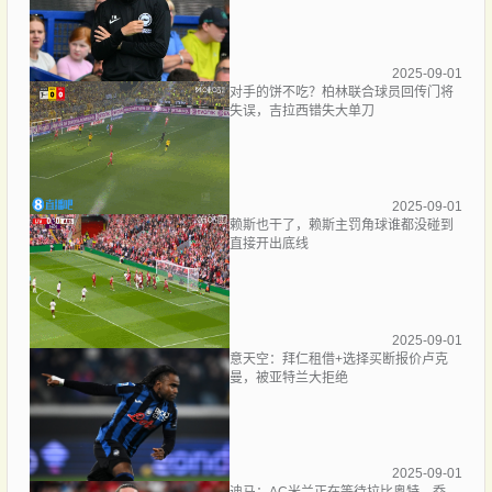
2025-09-01
对手的饼不吃？柏林联合球员回传门将
失误，吉拉西错失大单刀
2025-09-01
赖斯也干了，赖斯主罚角球谁都没碰到
直接开出底线
2025-09-01
意天空：拜仁租借+选择买断报价卢克
曼，被亚特兰大拒绝
2025-09-01
迪马：AC米兰正在等待拉比奥特、乔-