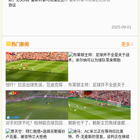
2025-09-01
热门新闻
更多
惊吓！拉亚出球失误，范迪克得球未打门横传被破坏
布莱顿主帅：足球并不全是关于战术；米尔纳可以为球队带来帮助
对手的饼不吃？柏林联合球员回传门将失误，吉拉西错失大单刀
赖斯也干了，赖斯主罚角球谁都没碰到直接开出底线