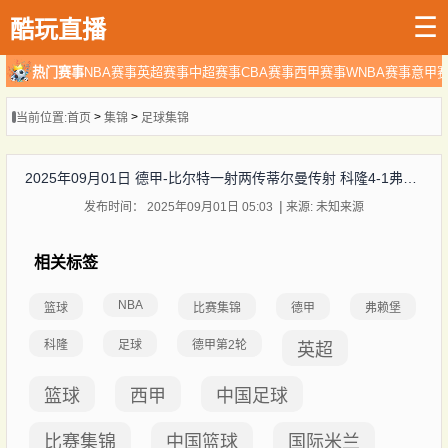
☰
酷玩直播
热门赛事
NBA赛事
英超赛事
中超赛事
CBA赛事
西甲赛事
WNBA赛事
意甲
>
>
当前位置:
首页
集锦
足球集锦
2025年09月01日 德甲-比尔特一射两传蒂尔曼传射 科隆4-1弗赖堡
发布时间： 2025年09月01日 05:03
来源: 未知来源
相关标签
NBA
篮球
比赛集锦
德甲
弗赖堡
科隆
足球
德甲第2轮
英超
篮球
西甲
中国足球
比赛集锦
中国篮球
国际米兰