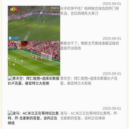
2025-09-01
对手的饼不吃？柏林联合球员回传门将
失误，吉拉西错失大单刀
2025-09-01
赖斯也干了，赖斯主罚角球谁都没碰到
直接开出底线
2025-09-01
意天空：拜仁租借+选择买断报价卢克
曼，被亚特兰大拒绝
2025-09-01
迪马：AC米兰正在等待拉比奥特、乔-
戈麦斯的答复，谈判正在继续