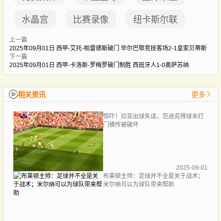
水晶宫
比赛录像
纽卡斯尔联
上一篇
2025年09月01日 西甲-艾托-帕雷德斯破门 毕尔巴鄂竞技客场2-1皇家贝蒂斯
下一篇
2025年09月01日 西甲-卡洛斯-罗梅罗破门制胜 西班牙人1-0奥萨苏纳
相关资讯
更多
惊吓！拉亚出球失误，范迪克得球未打
门横传被破坏
2025-09-01
布莱顿主帅：足球并不全是关于战术；
米尔纳可以为球队带来帮助