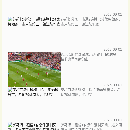
2025-09-01
苏超积分榜：南通9连胜七分优势领跑，
南京队第二、镇江队垫底
2025-09-01
约克雷斯背身做球，廷伯打门被封堵卡
拉菲奥里再射偏出
2025-09-01
英超百场进球榜：哈兰德88球居首，希
勒79球次席，范尼第三
2025-09-01
罗马诺：租借+有条件强制买断，尤文冈
萨雷斯转会马竞接近达协议