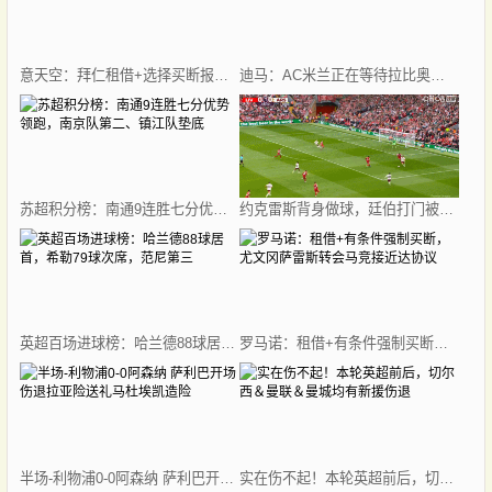
意天空：拜仁租借+选择买断报价卢克曼，被亚特兰大拒绝
迪马：AC米兰正在等待拉比奥特、乔-戈麦斯的答复，谈判正在继续
苏超积分榜：南通9连胜七分优势领跑，南京队第二、镇江队垫底
约克雷斯背身做球，廷伯打门被封堵卡拉菲奥里再射偏出
英超百场进球榜：哈兰德88球居首，希勒79球次席，范尼第三
罗马诺：租借+有条件强制买断，尤文冈萨雷斯转会马竞接近达协议
半场-利物浦0-0阿森纳 萨利巴开场伤退拉亚险送礼马杜埃凯造险
实在伤不起！本轮英超前后，切尔西＆曼联＆曼城均有新援伤退