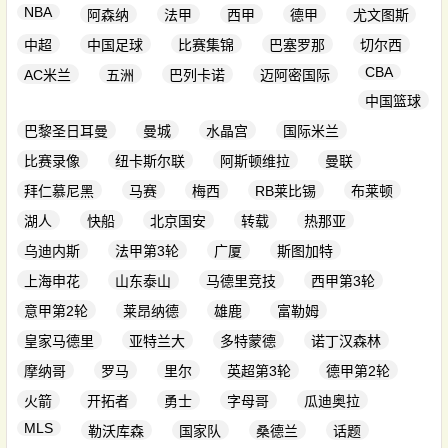
NBA
阿森纳
法甲
西甲
德甲
尤文图斯
中超
中国足球
比赛集锦
巴塞罗那
切尔西
CBA
AC米兰
五洲
巴列卡诺
迈阿密国际
中国篮球
巴黎圣日耳曼
曼城
水晶宫
国际米兰
比赛录像
纽卡斯尔联
阿斯顿维拉
曼联
拜仁慕尼黑
马赛
梅西
RB莱比锡
布莱顿
湖人
快船
北京国安
转载
热那亚
乌迪内斯
法甲第3轮
广厦
斯图加特
上海申花
山东泰山
马德里竞技
西甲第3轮
意甲第2轮
莱昂纳德
雄鹿
富勒姆
皇家马德里
亚特兰大
多特蒙德
诺丁汉森林
摩纳哥
罗马
里尔
英超第3轮
德甲第2轮
火箭
开拓者
勇士
字母哥
瓜迪奥拉
MLS
勒沃库森
国家队
桑德兰
话题