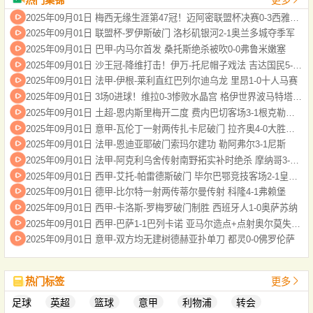
2025年09月01日 梅西无缘生涯第47冠！迈阿密联盟杯决赛0-3西雅图，后防漏人+送点
2025年09月01日 联盟杯-罗伊斯破门 洛杉矶银河2-1奥兰多城夺季军
2025年09月01日 巴甲-内马尔首发 桑托斯绝杀被吹0-0弗鲁米嫩塞
2025年09月01日 沙王冠-降维打击！伊万-托尼帽子戏法 吉达国民5-0乌奈扎
2025年09月01日 法甲-伊根-莱利直红巴列尔迪乌龙 里昂1-0十人马赛
2025年09月01日 3场0进球！维拉0-3惨败水晶宫 格伊世界波马特塔点射大马丁缺战
2025年09月01日 土超-恩内斯里梅开二度 费内巴切客场3-1根克勒比利吉
2025年09月01日 意甲-瓦伦丁一射两传扎卡尼破门 拉齐奥4-0大胜维罗纳
2025年09月01日 法甲-恩迪亚耶破门索玛尔建功 勒阿弗尔3-1尼斯
2025年09月01日 法甲-阿克利乌舍传射南野拓实补时绝杀 摩纳哥3-2十人斯特拉斯堡
2025年09月01日 西甲-艾托-帕雷德斯破门 毕尔巴鄂竞技客场2-1皇家贝蒂斯
2025年09月01日 德甲-比尔特一射两传蒂尔曼传射 科隆4-1弗赖堡
2025年09月01日 西甲-卡洛斯-罗梅罗破门制胜 西班牙人1-0奥萨苏纳
2025年09月01日 西甲-巴萨1-1巴列卡诺 亚马尔造点+点射奥尔莫失良机加西亚屡神扑
2025年09月01日 意甲-双方均无建树德赫亚扑单刀 都灵0-0佛罗伦萨
热门标签
更多
足球
英超
篮球
意甲
利物浦
转会