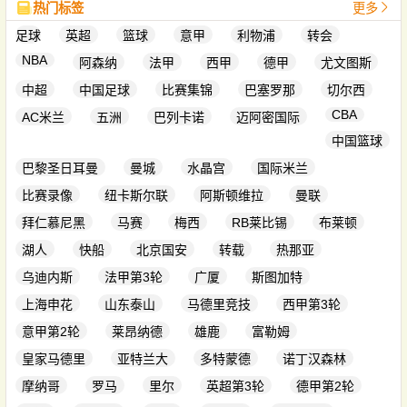
热门标签
更多
足球
英超
篮球
意甲
利物浦
转会
NBA
阿森纳
法甲
西甲
德甲
尤文图斯
中超
中国足球
比赛集锦
巴塞罗那
切尔西
CBA
AC米兰
五洲
巴列卡诺
迈阿密国际
中国篮球
巴黎圣日耳曼
曼城
水晶宫
国际米兰
比赛录像
纽卡斯尔联
阿斯顿维拉
曼联
拜仁慕尼黑
马赛
梅西
RB莱比锡
布莱顿
湖人
快船
北京国安
转载
热那亚
乌迪内斯
法甲第3轮
广厦
斯图加特
上海申花
山东泰山
马德里竞技
西甲第3轮
意甲第2轮
莱昂纳德
雄鹿
富勒姆
皇家马德里
亚特兰大
多特蒙德
诺丁汉森林
摩纳哥
罗马
里尔
英超第3轮
德甲第2轮