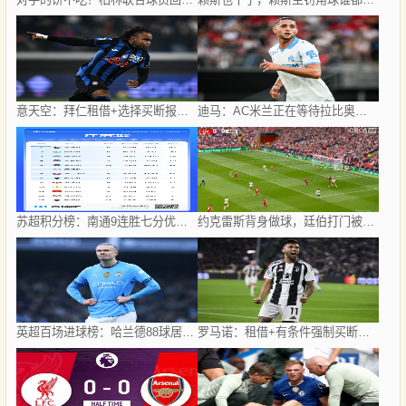
意天空：拜仁租借+选择买断报价卢克曼，被亚特兰大拒绝
迪马：AC米兰正在等待拉比奥特、乔-戈麦斯的答复，谈判正在继续
苏超积分榜：南通9连胜七分优势领跑，南京队第二、镇江队垫底
约克雷斯背身做球，廷伯打门被封堵卡拉菲奥里再射偏出
英超百场进球榜：哈兰德88球居首，希勒79球次席，范尼第三
罗马诺：租借+有条件强制买断，尤文冈萨雷斯转会马竞接近达协议