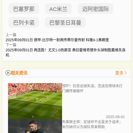
巴塞罗那
AC米兰
迈阿密国际
巴列卡诺
巴黎圣日耳曼
上一篇
2025年09月01日 德甲-比尔特一射两传蒂尔曼传射 科隆4-1弗赖堡
下一篇
2025年09月01日 两连胜！尤文1-0热那亚 弗拉霍维奇替补头球制胜戴维失良
机
相关资讯
更多
惊吓！拉亚出球失误，范迪克得球未打
门横传被破坏
2025-09-01
布莱顿主帅：足球并不全是关于战术；
米尔纳可以为球队带来帮助