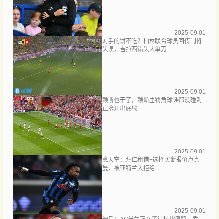
2025-09-01
对手的饼不吃？柏林联合球员回传门将
失误，吉拉西错失大单刀
2025-09-01
赖斯也干了，赖斯主罚角球谁都没碰到
直接开出底线
2025-09-01
意天空：拜仁租借+选择买断报价卢克
曼，被亚特兰大拒绝
2025-09-01
迪马：AC米兰正在等待拉比奥特、乔-