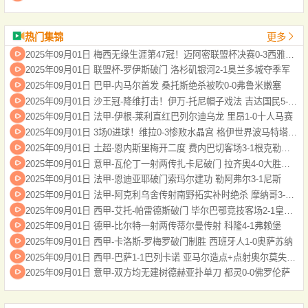
热门集锦
更多
2025年09月01日 梅西无缘生涯第47冠！迈阿密联盟杯决赛0-3西雅图，后防漏人+送点
2025年09月01日 联盟杯-罗伊斯破门 洛杉矶银河2-1奥兰多城夺季军
2025年09月01日 巴甲-内马尔首发 桑托斯绝杀被吹0-0弗鲁米嫩塞
2025年09月01日 沙王冠-降维打击！伊万-托尼帽子戏法 吉达国民5-0乌奈扎
2025年09月01日 法甲-伊根-莱利直红巴列尔迪乌龙 里昂1-0十人马赛
2025年09月01日 3场0进球！维拉0-3惨败水晶宫 格伊世界波马特塔点射大马丁缺战
2025年09月01日 土超-恩内斯里梅开二度 费内巴切客场3-1根克勒比利吉
2025年09月01日 意甲-瓦伦丁一射两传扎卡尼破门 拉齐奥4-0大胜维罗纳
2025年09月01日 法甲-恩迪亚耶破门索玛尔建功 勒阿弗尔3-1尼斯
2025年09月01日 法甲-阿克利乌舍传射南野拓实补时绝杀 摩纳哥3-2十人斯特拉斯堡
2025年09月01日 西甲-艾托-帕雷德斯破门 毕尔巴鄂竞技客场2-1皇家贝蒂斯
2025年09月01日 德甲-比尔特一射两传蒂尔曼传射 科隆4-1弗赖堡
2025年09月01日 西甲-卡洛斯-罗梅罗破门制胜 西班牙人1-0奥萨苏纳
2025年09月01日 西甲-巴萨1-1巴列卡诺 亚马尔造点+点射奥尔莫失良机加西亚屡神扑
2025年09月01日 意甲-双方均无建树德赫亚扑单刀 都灵0-0佛罗伦萨