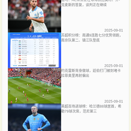
戈麦斯的答复，谈判正在继续
2025-09-01
苏超积分榜：南通9连胜七分优势领跑，
南京队第二、镇江队垫底
2025-09-01
约克雷斯背身做球，廷伯打门被封堵卡
拉菲奥里再射偏出
2025-09-01
英超百场进球榜：哈兰德88球居首，希
勒79球次席，范尼第三