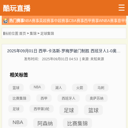
☰
酷玩直播
热门赛事
NBA赛事
英超赛事
中超赛事
CBA赛事
西甲赛事
WNBA赛事
意甲
>
>
当前位置:
首页
集锦
足球集锦
2025年09月01日 西甲-卡洛斯-罗梅罗破门制胜 西班牙人1-0奥萨苏纳
发布时间： 2025年09月01日 04:53
来源: 未知来源
相关标签
NBA
篮球
湖人
火箭
马刺
比赛集锦
西甲
西班牙人
奥萨苏纳
足球
西甲第3轮
足球
篮球
NBA
阿森纳
比赛集锦