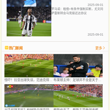
2025-09-01
罗马诺：租借+有条件强制买断，尤文冈
萨雷斯转会马竞接近达协议
2025-09-01
热门新闻
更多
惊吓！拉亚出球失误，范迪克得球未打门横传被破坏
布莱顿主帅：足球并不全是关于战术；米尔纳可以为球队带来帮助
对手的饼不吃？柏林联合球员回传门将失误，吉拉西错失大单刀
赖斯也干了，赖斯主罚角球谁都没碰到直接开出底线