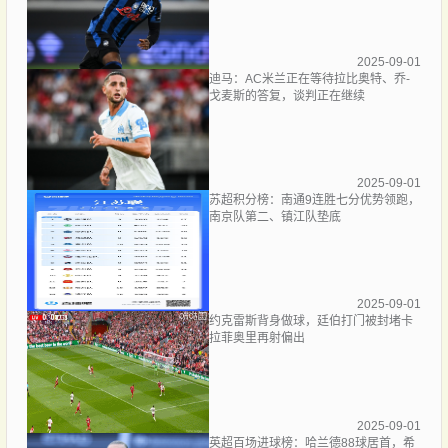
2025-09-01
迪马：AC米兰正在等待拉比奥特、乔-
戈麦斯的答复，谈判正在继续
2025-09-01
苏超积分榜：南通9连胜七分优势领跑，
南京队第二、镇江队垫底
2025-09-01
约克雷斯背身做球，廷伯打门被封堵卡
拉菲奥里再射偏出
2025-09-01
英超百场进球榜：哈兰德88球居首，希