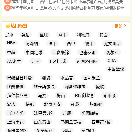
2025年09月01日 西甲-巴萨1-1巴列卡诺 亚马尔造点+点射奥尔莫失良机加西亚屡神扑
2025年09月01日 意甲-双方均无建树德赫亚扑单刀 都灵0-0佛罗伦萨
热门标签
更多
足球
英超
篮球
意甲
利物浦
转会
NBA
阿森纳
法甲
西甲
德甲
尤文图斯
中超
中国足球
比赛集锦
巴塞罗那
切尔西
CBA
AC米兰
五洲
巴列卡诺
迈阿密国际
中国篮球
巴黎圣日耳曼
曼城
水晶宫
国际米兰
比赛录像
纽卡斯尔联
阿斯顿维拉
曼联
拜仁慕尼黑
马赛
梅西
RB莱比锡
布莱顿
湖人
快船
北京国安
转载
热那亚
乌迪内斯
法甲第3轮
广厦
斯图加特
上海申花
山东泰山
马德里竞技
西甲第3轮
意甲第2轮
莱昂纳德
雄鹿
富勒姆