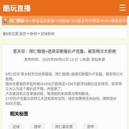
☰
酷玩直播
热门赛事
NBA赛事
英超赛事
中超赛事
CBA赛事
西甲赛事
WNBA赛事
意甲
>
>
当前位置:
首页
新闻
足球新闻
意天空：拜仁租借+选择买断报价卢克曼，被亚特兰大拒绝
发布时间： 2025年09月01日 12:37
来源: 未知来源
9月1日讯 意大利天空体育报道，拜仁租借+选择买断报价卢克曼，被亚特兰大
拒绝。
国米在夏窗的早些时候以4200万欧固定+300万欧浮动报价这名球员，但亚特
兰大认为这个报价还不够，并拒绝了。
卢克曼目前正在单独训练，等待他的未来情况得到解决。
27岁的卢克曼与亚特兰大还有两年合同，球员本赛季还未出场，德转身价
6000万欧。
相关标签
足球
德甲
拜仁慕尼黑
意甲