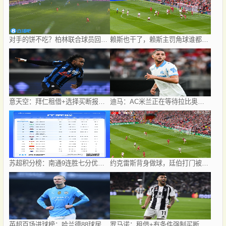
对手的饼不吃？柏林联合球员回传门将失误，吉拉西错失大单刀
赖斯也干了，赖斯主罚角球谁都没碰到直接开出底线
意天空：拜仁租借+选择买断报价卢克曼，被亚特兰大拒绝
迪马：AC米兰正在等待拉比奥特、乔-戈麦斯的答复，谈判正在继续
苏超积分榜：南通9连胜七分优势领跑，南京队第二、镇江队垫底
约克雷斯背身做球，廷伯打门被封堵卡拉菲奥里再射偏出
英超百场进球榜：哈兰德88球居首，希勒79球次席，范尼第三
罗马诺：租借+有条件强制买断，尤文冈萨雷斯转会马竞接近达协议