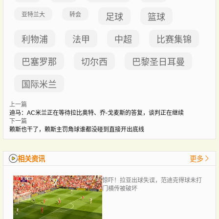
亚特兰大
转会
足球
篮球
利物浦
法甲
中超
比赛集锦
巴塞罗那
切尔西
巴黎圣日耳曼
国际米兰
上一篇
迪马：AC米兰正在等待拉比奥特、乔-戈麦斯的答复，谈判正在继续
下一篇
赖斯也干了，赖斯主罚角球谁都没碰到直接开出底线
相关资讯
更多
惊吓！拉亚出球失误，范迪克得球未打
门横传被破坏