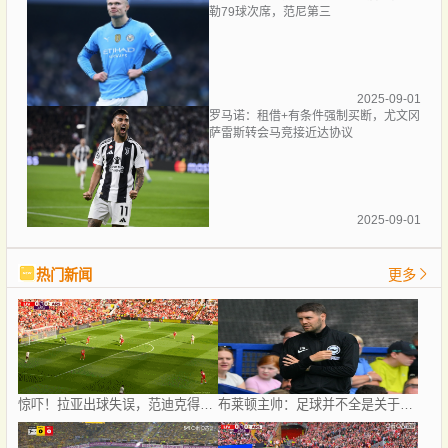
勒79球次席，范尼第三
2025-09-01
罗马诺：租借+有条件强制买断，尤文冈
萨雷斯转会马竞接近达协议
2025-09-01
热门新闻
更多
惊吓！拉亚出球失误，范迪克得球未打门横传被破坏
布莱顿主帅：足球并不全是关于战术；米尔纳可以为球队带来帮助