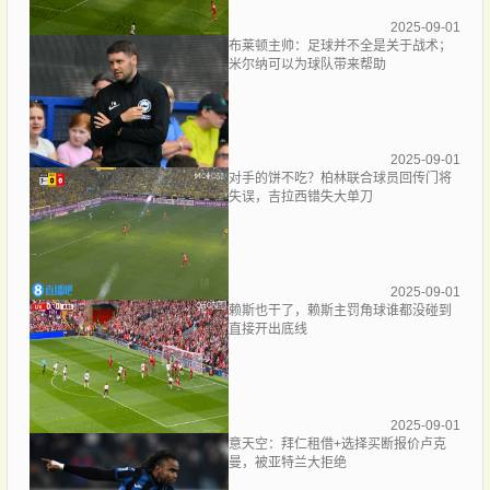
2025-09-01
布莱顿主帅：足球并不全是关于战术；
米尔纳可以为球队带来帮助
2025-09-01
对手的饼不吃？柏林联合球员回传门将
失误，吉拉西错失大单刀
2025-09-01
赖斯也干了，赖斯主罚角球谁都没碰到
直接开出底线
2025-09-01
意天空：拜仁租借+选择买断报价卢克
曼，被亚特兰大拒绝