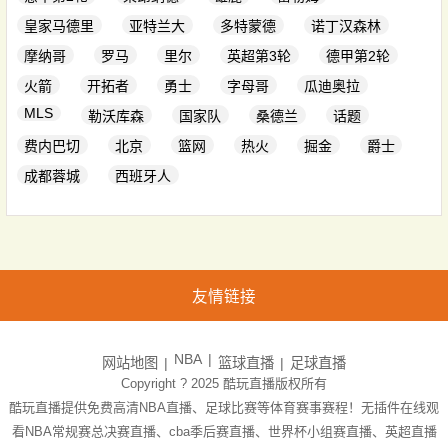
皇家马德里
亚特兰大
多特蒙德
诺丁汉森林
摩纳哥
罗马
里尔
英超第3轮
德甲第2轮
火箭
开拓者
勇士
字母哥
瓜迪奥拉
MLS
勒沃库森
国家队
桑德兰
话题
费内巴切
北京
篮网
热火
掘金
爵士
成都蓉城
西班牙人
友情链接
NBA
网站地图
篮球直播
足球直播
Copyright ? 2025
酷玩直播
版权所有
酷玩直播提供免费高清NBA直播、足球比赛等体育赛事赛程！无插件在线观
看NBA常规赛总决赛直播、cba季后赛直播、世界杯小组赛直播、英超直播