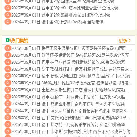
2025年09月01日 意甲第2轮 国际米兰vs乌迪内斯 全场录像
2025年09月01日 西甲第3轮 塞尔塔vs比利亚雷亚尔 全场录像
2025年09月01日 意甲第2轮 热那亚vs尤文图斯 全场录像
2025年09月01日 法甲第3轮 巴黎FCvs梅斯 全场录像
热门集锦
更多
2025年09月01日 梅西无缘生涯第47冠！迈阿密联盟杯决赛0-3西雅图，后防漏人+送点
2025年09月01日 联盟杯-罗伊斯破门 洛杉矶银河2-1奥兰多城夺季军
2025年09月01日 巴甲-内马尔首发 桑托斯绝杀被吹0-0弗鲁米嫩塞
2025年09月01日 沙王冠-降维打击！伊万-托尼帽子戏法 吉达国民5-0乌奈扎
2025年09月01日 法甲-伊根-莱利直红巴列尔迪乌龙 里昂1-0十人马赛
2025年09月01日 3场0进球！维拉0-3惨败水晶宫 格伊世界波马特塔点射大马丁缺战
2025年09月01日 土超-恩内斯里梅开二度 费内巴切客场3-1根克勒比利吉
2025年09月01日 意甲-瓦伦丁一射两传扎卡尼破门 拉齐奥4-0大胜维罗纳
2025年09月01日 法甲-恩迪亚耶破门索玛尔建功 勒阿弗尔3-1尼斯
2025年09月01日 法甲-阿克利乌舍传射南野拓实补时绝杀 摩纳哥3-2十人斯特拉斯堡
2025年09月01日 西甲-艾托-帕雷德斯破门 毕尔巴鄂竞技客场2-1皇家贝蒂斯
2025年09月01日 德甲-比尔特一射两传蒂尔曼传射 科隆4-1弗赖堡
2025年09月01日 西甲-卡洛斯-罗梅罗破门制胜 西班牙人1-0奥萨苏纳