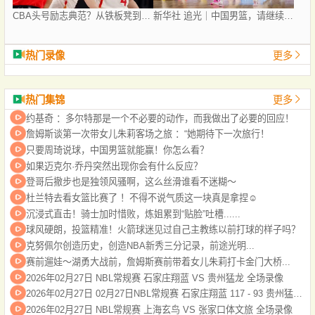
CBA头号励志典范？从铁板凳到赵继伟MVP 如今又在国家队挑大梁
新华社 追光｜中国男篮，请继续放手一搏！
热门录像
更多
热门集锦
更多
约基奇 ：多尔特那是一个不必要的动作，而我做出了必要的回应！
詹姆斯谈第一次带女儿朱莉客场之旅 ：“她期待下一次旅行！
只要周琦说球，中国男篮就能赢！你怎么看？
如果迈克尔·乔丹突然出现你会有什么反应？
登哥后撤步也是独领风骚啊，这么丝滑谁看不迷糊～
杜兰特去看女篮比赛了 ！不得不说气质这一块真是拿捏☺️
沉浸式直击！骑士加时惜败，炼姐累到“贴脸”吐槽......
球风硬朗，投篮精准！火箭球迷见过自己主教练以前打球的样子吗？
克努佩尔创造历史，创造NBA新秀三分记录，前途光明...
赛前遛娃～湖勇大战前，詹姆斯赛前带着女儿朱莉打卡金门大桥...
2026年02月27日 NBL常规赛 石家庄翔蓝 VS 贵州猛龙 全场录像
2026年02月27日 02月27日NBL常规赛 石家庄翔蓝 117 - 93 贵州猛龙 全场集锦
2026年02月27日 NBL常规赛 上海玄鸟 VS 张家口体文旅 全场录像