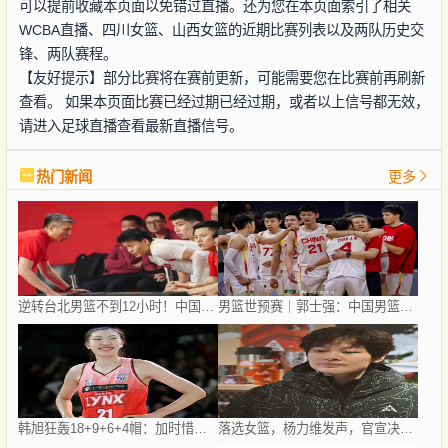
可以提前收藏本页面以免错过直播。还为您在本页面索引了相关
WCBA直播、四川女篮、山西女篮的近期比赛列表以及两队历史交
锋、两队赛程。
【友好提示】部分比赛将在赛前更新，可能需要您在比赛前再刷新
查看。 如果本页面比赛已经过期已经过期，或者以上信号都无效，
请进入足球直播查看最新直播信号。
热门新闻
更多
逆转台北男篮不到12小时！中国男篮收3好1坏消息，郭士强摊牌
男篮世预赛｜郭士强：中国男篮胜在凝聚力非常强
韩旭狂轰18+9+6+4帽：加时惜败总分0
落选女篮，杨力维发声，官宣决定，新计划曝光，宫鲁鸣看懂