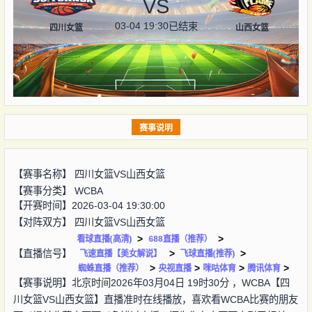
VS
03-04 19:30
已结束
四川女篮
山西女篮
赛事说明
【赛事名称】
四川女篮VS山西女篮
【赛事分类】
WCBA
【开赛时间】2026-03-04 19:30:00
【对阵双方】
四川女篮VS山西女篮
>
>
看球直播(高清)
688直播（推荐）
【直播信号】
>
>
飞速直播【美女解说】
飞球直播(推荐)
>
>
>
>
蜘蛛直播（推荐）
央视直播
咪咕体育
腾讯体育
【赛事说明】北京时间2026年03月04日 19时30分 ，WCBA【四
川女篮VS山西女篮】直播准时在线播放，喜欢看WCBA比赛的朋友