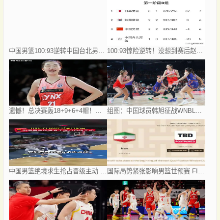
中国男篮100:93逆转中国台北男篮 取得世预赛两连胜
100:93惊险逆转！没想到赛后赵继伟这样说，点出中国男篮最大改变
遗憾！总决赛轰18+9+6+4帽！中国女篮内核拼到5犯毕业，加时丢冠
组图：中国球员韩旭征战WNBL总决赛获得亚军
中国男篮绝境求生抢占晋级主动 网友：想过中国台北队难打，没想过这么难
国际局势紧张影响男篮世预赛 FIBA推迟西亚4场比赛