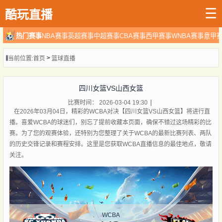
☰
酷玩直播
热门赛事
NBA赛事
英超赛事
中超赛事
CBA赛事
西甲赛事
WNBA赛事
意甲
>
当前位置:
首页
篮球直播
四川女篮VS山西女篮
比赛时间： 2026-03-04 19:30
在2026年03月04日，精彩的WCBA对决【四川女篮VS山西女篮】将进行直
播。喜爱WCBA的球迷们，别忘了提前收藏本页面，确保不错过这场精彩的比
赛。为了您的观赛体验，还特别为您整理了关于WCBA的最新比赛列表、两队
的历史交锋记录和赛程安排。这里是您获取WCBA直播信息的最佳地点，敬请
关注。
WCBA