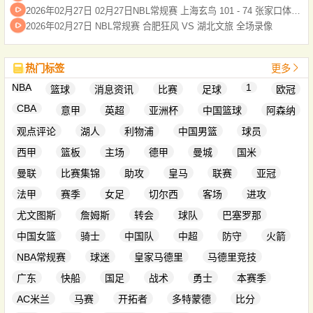
2026年02月27日 02月27日NBL常规赛 上海玄鸟 101 - 74 张家口体文旅 全场集锦
2026年02月27日 NBL常规赛 合肥狂风 VS 湖北文旅 全场录像
热门标签
更多
NBA
1
篮球
消息资讯
比赛
足球
欧冠
CBA
意甲
英超
亚洲杯
中国篮球
阿森纳
观点评论
湖人
利物浦
中国男篮
球员
西甲
篮板
主场
德甲
曼城
国米
曼联
比赛集锦
助攻
皇马
联赛
亚冠
法甲
赛季
女足
切尔西
客场
进攻
尤文图斯
詹姆斯
转会
球队
巴塞罗那
中国女篮
骑士
中国队
中超
防守
火箭
NBA常规赛
球迷
皇家马德里
马德里竞技
广东
快船
国足
战术
勇士
本赛季
AC米兰
马赛
开拓者
多特蒙德
比分