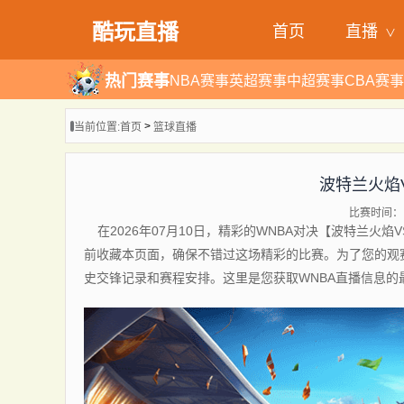
酷玩直播
首页
直播
热门赛事
NBA赛事
英超赛事
中超赛事
CBA赛事
>
当前位置:
首页
篮球直播
波特兰火焰
比赛时间： 20
在2026年07月10日，精彩的WNBA对决【波特兰火
前收藏本页面，确保不错过这场精彩的比赛。为了您的观
史交锋记录和赛程安排。这里是您获取WNBA直播信息的