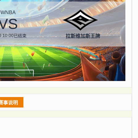
WNBA
VS
0 10:00
已结束
拉斯维加斯王牌
赛事说明