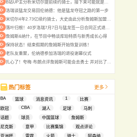
B站UP主分析米切尔提前续约骑士，接下来可能就是哈登了
洛瑞谈猛龙交易回伦纳德：他是猛龙夺冠之路的第一步
米切尔4年2.73亿续约骑士，大史由此分析詹姆斯加盟前景
落叶归根！40岁洛瑞7月7日与猛龙签一日合同正式退役。
詹姆斯&纳什，在节目中畅谈库珀特质与新秀成长心得
保持状态！结束假期的詹姆斯开始恢复训练！
老队友重聚，伦纳德参加洛瑞的退役谢幕仪式
扎心了！夸梅·布朗点评詹姆斯可能会去勇士 并对比了乔丹科比
热门标签
更多
NBA
1
篮球
消息资讯
比赛
CBA
欧冠
湖人
足球
马刺
话题
球员
中国篮球
詹姆斯
尼克斯
意甲
比赛集锦
观点评论
亚洲杯
雷霆
火箭
骑士
阿森纳