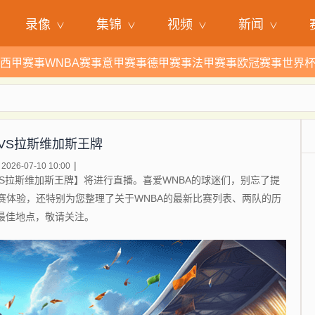
录像
集锦
视频
新闻
西甲赛事
WNBA赛事
意甲赛事
德甲赛事
法甲赛事
欧冠赛事
世界
VS拉斯维加斯王牌
26-07-10 10:00
焰VS拉斯维加斯王牌】将进行直播。喜爱WNBA的球迷们，别忘了提
赛体验，还特别为您整理了关于WNBA的最新比赛列表、两队的历
最佳地点，敬请关注。