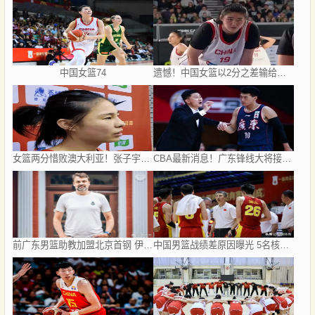
中国女篮74
遗憾！中国女篮以2分之差输给澳大利亚，单节6
女篮两分惜败澳大利亚！张子宇7投全中砍17分，王思雨把控攻防组织，双将出手百发百中
CBA最新消息！广东锋线大将接近加盟山东，上海追逐胡金秋，杨瀚森离开国家队
前广东男篮助教加盟北京首钢 伊戈尔将辅佐李楠
中国男篮战绩差原因曝光 5名核心球员带伤作战 赵继伟2次严重崴脚