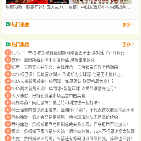
周琦领衔，赵睿在列！五大主力或驰援男篮，CBA得分王令人惋惜
离谱！中国女篮18小时内连战两场，深夜打完晚间再打，赛程遭针对
热门录像
更多
热门集锦
更多
扎心了！夸梅·布朗点评詹姆斯可能会去勇士 并对比了乔丹科比
宠粉！詹姆斯看到俩小朋友粉丝 果断击掌致意
记者十天前实拍并配文：中锋传承！王治郅亲自教学杨瀚森
22年姆巴佩：我最喜欢湖人 詹姆斯忠实球迷 他是历史最佳之一
NBA未来新规袭来！单罚球！如果确认 联盟格局大变！？
NBA两大新规实测！单罚球+智能篮球 谁受益谁彻底吃亏？
入乡随俗！巴特勒逛菜市场品尝中国美食
两杯毒药？网红恶搞：莫兰特和利拉德一起打球~
郭士强赛前曾提醒王俊杰：亚洲杯打得好，不代表这次能发挥高水平
乔约翰逊：奇才会交易走浓眉，他太玻璃球队无意高价续约！
乔约翰逊：詹姆斯跟尼克斯副总裁关系亲密，但夺冠后不会加入！
夏普：詹姆斯下家应是热火骑士掘金森林狼，76人不行恩比德太玻璃
大史：詹姆斯来火箭啊，火箭还有筹码可以继续补强，阵容也不弱！