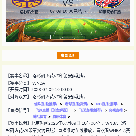
VS
07-09 10:00
已结束
洛杉矶火花
印第安纳狂热
赛事说明
【赛事名称】
洛杉矶火花VS印第安纳狂热
【赛事分类】
WNBA
【开赛时间】2026-07-09 10:00:00
【对阵双方】
洛杉矶火花VS印第安纳狂热
>
>
>
蜘蛛直播(推荐)
看球直播(高清)
688直播(推荐)
【直播信号】
>
>
>
飞速直播【美女解说】
飞球直播(推荐)
央视直播
>
>
咪咕体育
腾讯体育
【赛事说明】北京时间2026年07月09日 10时00分 ，WNBA【洛
杉矶火花VS印第安纳狂热】直播准时在线播放，喜欢看WNBA比赛