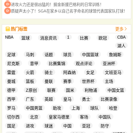
进攻火力还是很凶猛的！掘金新援巴格利的日常训练！
质疑声太小了！SGA在家乡以自己名字命名的球馆代表国家队打球！
热门标签
更多
NBA
1
CBA
篮球
消息资讯
比赛
欧冠
湖人
足球
马刺
话题
球员
中国篮球
詹姆斯
尼克斯
意甲
比赛集锦
观点评论
亚洲杯
雷霆
火箭
骑士
阿森纳
女足
文班亚马
曼城
篮板
曼联
赛季
世界杯
主场
德甲
Z原创
联赛
国米
利物浦
中国女篮
西甲
广东
英超
皇马
勇士
比赛录像
罗马
中国男篮
助攻
上海
球队
哈登
切尔西
北京
皇家马德里
客场
中国队
国足
进攻
球迷
中国
亚冠
防守