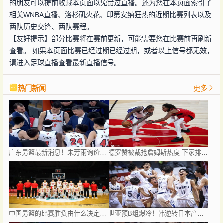
的朋友可以提前收藏本页面以免错过直播。还为您在本页面索引了
相关WNBA直播、洛杉矶火花、印第安纳狂热的近期比赛列表以及
两队历史交锋、两队赛程。
【友好提示】部分比赛将在赛前更新，可能需要您在比赛前再刷新
查看。 如果本页面比赛已经过期已经过期，或者以上信号都无效，
请进入足球直播查看最新直播信号。
热门新闻
更多
广东男篮最新消息！朱芳雨询价朱俊龙，杜锋好帮手加盟北京，杜润旺基本加盟山东
德罗赞被裁抢詹姆斯热度 下家排长队首选猛龙马刺？
中国男篮的比赛胜负由什么决定？下一阶段如何选人?
世亚预B组爆冷！韩逆转日本产生3大意外+2事实 中国男篮成最大赢家