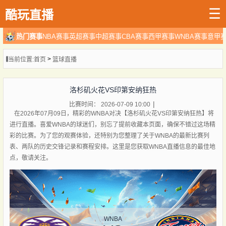
☰
酷玩直播
热门赛事
NBA赛事
英超赛事
中超赛事
CBA赛事
西甲赛事
WNBA赛事
意甲
>
当前位置:
首页
篮球直播
洛杉矶火花VS印第安纳狂热
比赛时间： 2026-07-09 10:00
在2026年07月09日，精彩的WNBA对决【洛杉矶火花VS印第安纳狂热】将
进行直播。喜爱WNBA的球迷们，别忘了提前收藏本页面，确保不错过这场精
彩的比赛。为了您的观赛体验，还特别为您整理了关于WNBA的最新比赛列
表、两队的历史交锋记录和赛程安排。这里是您获取WNBA直播信息的最佳地
点，敬请关注。
WNBA