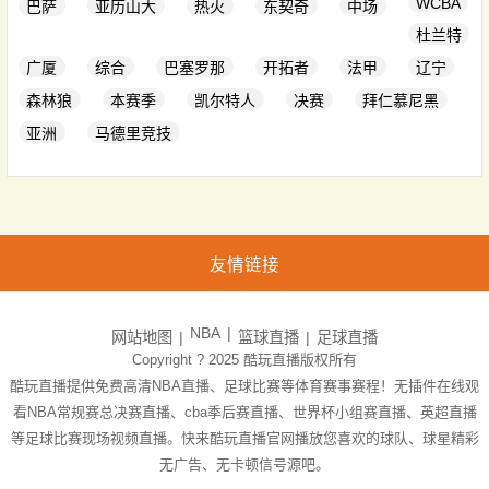
WCBA
巴萨
亚历山大
热火
东契奇
中场
杜兰特
广厦
综合
巴塞罗那
开拓者
法甲
辽宁
森林狼
本赛季
凯尔特人
决赛
拜仁慕尼黑
亚洲
马德里竞技
友情链接
NBA
网站地图
篮球直播
足球直播
Copyright ? 2025
酷玩直播
版权所有
酷玩直播提供免费高清NBA直播、足球比赛等体育赛事赛程！无插件在线观
看NBA常规赛总决赛直播、cba季后赛直播、世界杯小组赛直播、英超直播
等足球比赛现场视频直播。快来酷玩直播官网播放您喜欢的球队、球星精彩
无广告、无卡顿信号源吧。